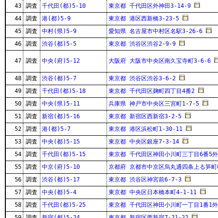
43
調査
千代田(都)5-10
東京都 千代田区外神田3-14-9
44
調査
港(都)5-9
東京都 港区西新橋3-23-5
45
調査
中村(県)5-9
愛知県 名古屋市中村区名駅3-26-6
46
調査
渋谷(都)5-5
東京都 渋谷区渋谷2-9-9
47
調査
中央(府)5-12
大阪府 大阪市中央区南久宝寺町3-6-6
48
調査
渋谷(都)5-7
東京都 渋谷区渋谷3-6-2
49
調査
千代田(都)5-18
東京都 千代田区麹町四丁目4番2
50
調査
中央(県)5-11
兵庫県 神戸市中央区三宮町1-7-5
51
調査
新宿(都)5-16
東京都 新宿区西新宿3-2-5
52
調査
港(都)5-7
東京都 港区浜松町1-30-11
53
調査
中央(都)5-15
東京都 中央区銀座7-3-14
54
調査
千代田(都)5-15
東京都 千代田区神田小川町三丁目6番5外
55
調査
中京(府)5-10
京都府 京都市中京区烏丸通四条上る笋町6
56
調査
渋谷(都)5-17
東京都 渋谷区神宮前6-7-3
57
調査
中央(都)5-4
東京都 中央区日本橋本町4-1-11
58
調査
千代田(都)5-25
東京都 千代田区神田小川町一丁目1番1外
59
調査
新宿(都)5-24
東京都 新宿区西新宿7-21-22