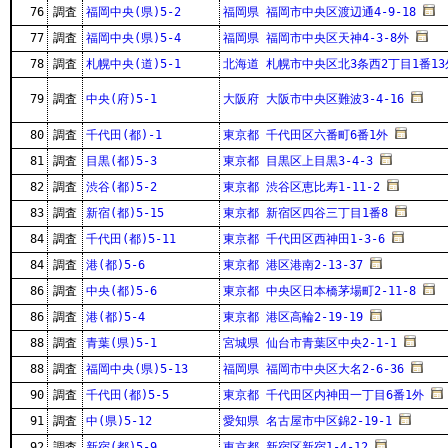
76
調査
福岡中央(県)5-2
福岡県 福岡市中央区渡辺通4-9-18
77
調査
福岡中央(県)5-4
福岡県 福岡市中央区天神4-3-8外
78
調査
札幌中央(道)5-1
北海道 札幌市中央区北3条西2丁目1番13
79
調査
中央(府)5-1
大阪府 大阪市中央区難波3-4-16
80
調査
千代田(都)-1
東京都 千代田区六番町6番1外
81
調査
目黒(都)5-3
東京都 目黒区上目黒3-4-3
82
調査
渋谷(都)5-2
東京都 渋谷区恵比寿1-11-2
83
調査
新宿(都)5-15
東京都 新宿区四谷三丁目1番8
84
調査
千代田(都)5-11
東京都 千代田区西神田1-3-6
84
調査
港(都)5-6
東京都 港区港南2-13-37
86
調査
中央(都)5-6
東京都 中央区日本橋茅場町2-11-8
86
調査
港(都)5-4
東京都 港区高輪2-19-19
88
調査
青葉(県)5-1
宮城県 仙台市青葉区中央2-1-1
88
調査
福岡中央(県)5-13
福岡県 福岡市中央区大名2-6-36
90
調査
千代田(都)5-5
東京都 千代田区内神田一丁目6番1外
91
調査
中(県)5-12
愛知県 名古屋市中区錦2-19-1
92
調査
新宿(都)5-9
東京都 新宿区新宿1-4-12