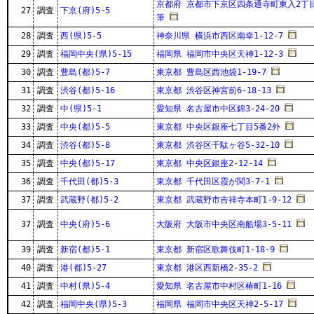
京都府 京都市下京区四条通寺町東入2丁目
27
調査
下京(府)5-5
筆
28
調査
西(県)5-5
神奈川県 横浜市西区南幸1-12-7
29
調査
福岡中央(県)5-15
福岡県 福岡市中央区天神1-12-3
30
調査
豊島(都)5-7
東京都 豊島区西池袋1-19-7
31
調査
渋谷(都)5-16
東京都 渋谷区神宮前6-18-13
32
調査
中(県)5-1
愛知県 名古屋市中区錦3-24-20
33
調査
中央(都)5-5
東京都 中央区銀座七丁目5番2外
34
調査
渋谷(都)5-8
東京都 渋谷区千駄ヶ谷5-32-10
35
調査
中央(都)5-17
東京都 中央区銀座2-12-14
36
調査
千代田(都)5-3
東京都 千代田区霞が関3-7-1
37
調査
武蔵野(都)5-2
東京都 武蔵野市吉祥寺本町1-9-12
37
調査
中央(府)5-6
大阪府 大阪市中央区南船場3-5-11
39
調査
新宿(都)5-1
東京都 新宿区歌舞伎町1-18-9
40
調査
港(都)5-27
東京都 港区西新橋2-35-2
41
調査
中村(県)5-4
愛知県 名古屋市中村区椿町1-16
42
調査
福岡中央(県)5-3
福岡県 福岡市中央区天神2-5-17