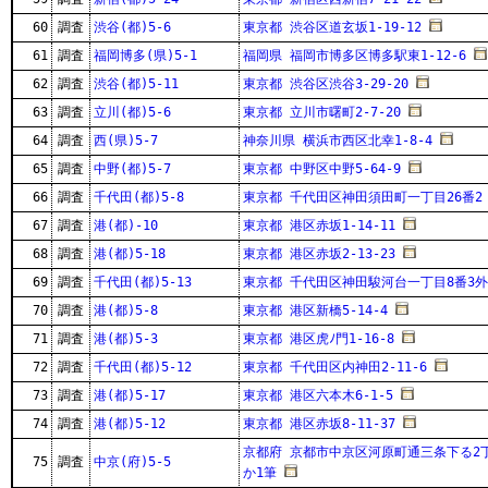
60
調査
渋谷(都)5-6
東京都 渋谷区道玄坂1-19-12
61
調査
福岡博多(県)5-1
福岡県 福岡市博多区博多駅東1-12-6
62
調査
渋谷(都)5-11
東京都 渋谷区渋谷3-29-20
63
調査
立川(都)5-6
東京都 立川市曙町2-7-20
64
調査
西(県)5-7
神奈川県 横浜市西区北幸1-8-4
65
調査
中野(都)5-7
東京都 中野区中野5-64-9
66
調査
千代田(都)5-8
東京都 千代田区神田須田町一丁目26番2
67
調査
港(都)-10
東京都 港区赤坂1-14-11
68
調査
港(都)5-18
東京都 港区赤坂2-13-23
69
調査
千代田(都)5-13
東京都 千代田区神田駿河台一丁目8番3外
70
調査
港(都)5-8
東京都 港区新橋5-14-4
71
調査
港(都)5-3
東京都 港区虎ﾉ門1-16-8
72
調査
千代田(都)5-12
東京都 千代田区内神田2-11-6
73
調査
港(都)5-17
東京都 港区六本木6-1-5
74
調査
港(都)5-12
東京都 港区赤坂8-11-37
京都府 京都市中京区河原町通三条下る2丁
75
調査
中京(府)5-5
か1筆