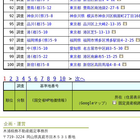
92
調査
豊島(都)5-12
東京都 豊島区南池袋2-27-6
92
調査
神奈川(県)5-8
神奈川県 横浜市神奈川区鶴屋町2丁目16
95
調査
品川(都)5-10
東京都 品川区上大崎2-13-35
96
調査
港(都)5-10
東京都 港区芝5-13-13
97
調査
福岡博多(県)5-9
福岡県 福岡市博多区博多駅前4-2-25
98
調査
中(県)5-10
愛知県 名古屋市中区錦3-5-30
99
調査
港(都)5-22
東京都 港区南麻布5-15-25
100
調査
新宿(都)5-8
東京都 新宿区高田馬場4-8-4
1
2
3
4
5
6
7
8
9
10
>
次へ
調査
基準地番号
所在（住居表
順位
分類
(国交省HP地価情報)
（Googleマップ）
固定資産税路
企画・運営
木浦税務不動産鑑定事務所
〒719-3224 岡山県真庭市目木５３１番地