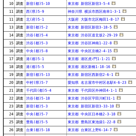
10
調査
新宿(都)5-10
東京都 新宿区新宿3-5-4
11
調査
西(県)5-9
神奈川県 横浜市西区南幸1-3-1
11
調査
北(府)5-1
大阪府 大阪市北区梅田1-8-17
13
調査
新宿(都)5-2
東京都 新宿区新宿3-18-5
14
調査
渋谷(都)5-4
東京都 渋谷区道玄坂2-29-19
15
調査
渋谷(都)5-3
東京都 渋谷区神南1-22-8
16
調査
中央(都)5-8
東京都 中央区京橋2-4-15
17
調査
港(都)5-1
東京都 港区虎ﾉ門1-1-21
18
調査
港(都)5-5
東京都 港区新橋1-18-16
19
調査
新宿(都)5-13
東京都 新宿区西新宿2-6-1
20
調査
中村(県)5-7
愛知県 名古屋市中村区名駅4-6-23
21
調査
千代田(都)5-4
東京都 千代田区外神田4-1-1
22
調査
渋谷(都)5-18
東京都 渋谷区宇田川町31-1
23
調査
新宿(都)5-3
東京都 新宿区新宿3-33-10
24
調査
中央(都)5-7
東京都 中央区日本橋2-3-18
25
調査
豊島(都)5-5
東京都 豊島区東池袋1-22-8
26
調査
台東(都)5-18
東京都 台東区上野6-14-7