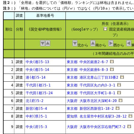
注２：）
「全用途」を選択しての「価格順」ランキングには林地は含まれません
注３：）
「林地」の価格については（円/㎡）ではなく（円/10ａ）で表示してい
調査
基準地番号
所在（住居表示）
順位
分類
(国交省HP地価情報)
（Googleマップ）
固定資産税路線
プ）
北から
南から
西から
（３年間継続地点のみの平
1
調査
中央(都)5-13
東京都 中央区銀座2-6-7
2
調査
中央(都)5-14
東京都 中央区銀座6-8-3
3
調査
港(都)5-14
東京都 港区北青山三丁目33番2
4
調査
千代田(都)5-1
東京都 千代田区丸の内3-3-1
5
調査
千代田(都)5-24
東京都 千代田区大手町1-8-1
6
調査
北(府)5-2
大阪府 大阪市北区大深町4-20
7
調査
新宿(都)5-4
東京都 新宿区西新宿1-18-2
8
調査
中村(県)5-1
愛知県 名古屋市中村区名駅3-28-12
9
調査
中央(府)5-3
大阪府 大阪市中央区宗右衛門町7-2