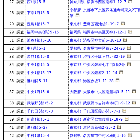
27
調査
西(県)5-5
神奈川県 横浜市西区南幸1-12-7
京都府 京都市下京区四条通寺町東入2丁目
28
調査
下京(府)5-5
筆
29
調査
豊島(都)5-7
東京都 豊島区西池袋1-19-7
29
調査
福岡中央(県)5-15
福岡県 福岡市中央区天神1-12-3
31
調査
渋谷(都)5-16
東京都 渋谷区神宮前6-18-13
32
調査
中(県)5-1
愛知県 名古屋市中区錦3-24-20
33
調査
渋谷(都)5-8
東京都 渋谷区千駄ヶ谷5-32-10
34
調査
中央(都)5-5
東京都 中央区銀座七丁目5番2外
35
調査
中央(都)5-17
東京都 中央区銀座2-12-14
36
調査
港(都)5-11
東京都 港区赤坂1-11-28
37
調査
中央(府)5-6
大阪府 大阪市中央区南船場3-5-11
38
調査
武蔵野(都)5-2
東京都 武蔵野市吉祥寺本町1-9-12
39
調査
千代田(都)5-3
東京都 千代田区霞が関3-7-1
39
調査
新宿(都)5-1
東京都 新宿区歌舞伎町1-18-9
41
調査
港(都)5-27
東京都 港区西新橋2-35-2
42
調査
中村(県)5-4
愛知県 名古屋市中村区椿町1-16