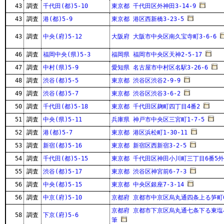
43
調査
千代田(都)5-10
東京都 千代田区外神田3-14-9
43
調査
港(都)5-9
東京都 港区西新橋3-23-5
43
調査
中央(府)5-12
大阪府 大阪市中央区南久宝寺町3-6-6
46
調査
福岡中央(県)5-3
福岡県 福岡市中央区天神2-5-17
47
調査
中村(県)5-9
愛知県 名古屋市中村区名駅3-26-6
48
調査
渋谷(都)5-5
東京都 渋谷区渋谷2-9-9
49
調査
渋谷(都)5-7
東京都 渋谷区渋谷3-6-2
50
調査
千代田(都)5-18
東京都 千代田区麹町四丁目4番2
51
調査
中央(県)5-11
兵庫県 神戸市中央区三宮町1-7-5
52
調査
港(都)5-7
東京都 港区浜松町1-30-11
53
調査
新宿(都)5-16
東京都 新宿区西新宿3-2-5
54
調査
千代田(都)5-15
東京都 千代田区神田小川町三丁目6番5外
55
調査
渋谷(都)5-17
東京都 渋谷区神宮前6-7-3
56
調査
中央(都)5-15
東京都 中央区銀座7-3-14
56
調査
中京(府)5-10
京都府 京都市中京区烏丸通四条上る笋町6
京都府 京都市下京区烏丸通七条下る東塩小
58
調査
下京(府)5-6
筆