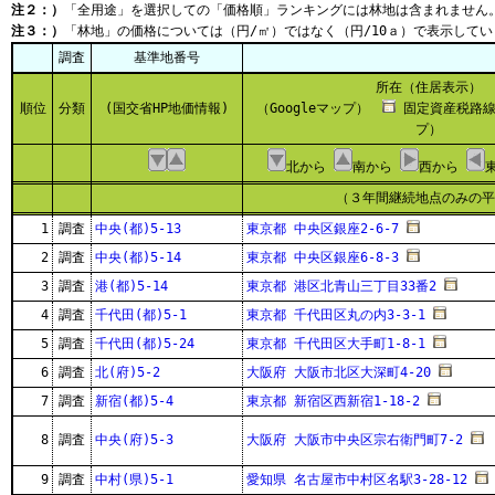
注２：）
「全用途」を選択しての「価格順」ランキングには林地は含まれません
注３：）
「林地」の価格については（円/㎡）ではなく（円/10ａ）で表示してい
調査
基準地番号
所在（住居表示）
順位
分類
(国交省HP地価情報)
（Googleマップ）
固定資産税路線
プ）
北から
南から
西から
（３年間継続地点のみの平
1
調査
中央(都)5-13
東京都 中央区銀座2-6-7
2
調査
中央(都)5-14
東京都 中央区銀座6-8-3
3
調査
港(都)5-14
東京都 港区北青山三丁目33番2
4
調査
千代田(都)5-1
東京都 千代田区丸の内3-3-1
5
調査
千代田(都)5-24
東京都 千代田区大手町1-8-1
6
調査
北(府)5-2
大阪府 大阪市北区大深町4-20
7
調査
新宿(都)5-4
東京都 新宿区西新宿1-18-2
8
調査
中央(府)5-3
大阪府 大阪市中央区宗右衛門町7-2
9
調査
中村(県)5-1
愛知県 名古屋市中村区名駅3-28-12