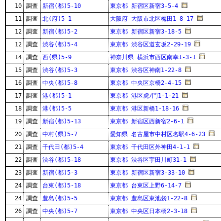
10
調査
新宿(都)5-10
東京都 新宿区新宿3-5-4
11
調査
北(府)5-1
大阪府 大阪市北区梅田1-8-17
12
調査
新宿(都)5-2
東京都 新宿区新宿3-18-5
12
調査
渋谷(都)5-4
東京都 渋谷区道玄坂2-29-19
14
調査
西(県)5-9
神奈川県 横浜市西区南幸1-3-1
15
調査
渋谷(都)5-3
東京都 渋谷区神南1-22-8
16
調査
中央(都)5-8
東京都 中央区京橋2-4-15
17
調査
港(都)5-1
東京都 港区虎ﾉ門1-1-21
18
調査
港(都)5-5
東京都 港区新橋1-18-16
19
調査
新宿(都)5-13
東京都 新宿区西新宿2-6-1
20
調査
中村(県)5-7
愛知県 名古屋市中村区名駅4-6-23
21
調査
千代田(都)5-4
東京都 千代田区外神田4-1-1
22
調査
渋谷(都)5-18
東京都 渋谷区宇田川町31-1
23
調査
新宿(都)5-3
東京都 新宿区新宿3-33-10
24
調査
台東(都)5-18
東京都 台東区上野6-14-7
24
調査
豊島(都)5-5
東京都 豊島区東池袋1-22-8
26
調査
中央(都)5-7
東京都 中央区日本橋2-3-18