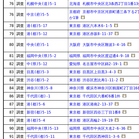
76
調査
札幌中央(道)5-1
北海道 札幌市中央区北3条西2丁目1番13
京都府 京都市中京区河原町通三条下る2丁
76
調査
中京(府)5-5
か1筆
78
調査
港(都)5-17
東京都 港区六本木6-1-5
79
調査
港(都)5-12
東京都 港区赤坂8-11-37
80
調査
中央(府)5-1
大阪府 大阪市中央区難波3-4-16
81
調査
福岡中央(県)5-2
福岡県 福岡市中央区渡辺通4-9-18
82
調査
中(県)5-12
愛知県 名古屋市中区錦2-19-1
83
調査
目黒(都)5-3
東京都 目黒区上目黒3-4-3
84
調査
渋谷(都)5-2
東京都 渋谷区恵比寿1-11-2
84
調査
神奈川(県)5-8
神奈川県 横浜市神奈川区鶴屋町2丁目16
86
調査
千代田(都)-1
東京都 千代田区六番町6番1外
87
調査
港(都)5-6
東京都 港区港南2-13-37
87
調査
新宿(都)5-15
東京都 新宿区四谷三丁目1番8
89
調査
港(都)5-4
東京都 港区高輪2-19-19
90
調査
福岡中央(県)5-13
福岡県 福岡市中央区大名2-6-36
91
調査
千代田(都)5-11
東京都 千代田区西神田1-3-6