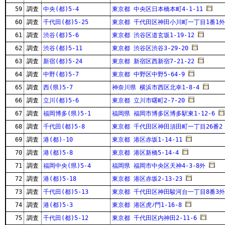
59
調査
中央(都)5-4
東京都 中央区日本橋本町4-1-11
60
調査
千代田(都)5-25
東京都 千代田区神田小川町一丁目1番1外
61
調査
渋谷(都)5-6
東京都 渋谷区道玄坂1-19-12
62
調査
渋谷(都)5-11
東京都 渋谷区渋谷3-29-20
63
調査
新宿(都)5-24
東京都 新宿区西新宿7-21-22
64
調査
中野(都)5-7
東京都 中野区中野5-64-9
65
調査
西(県)5-7
神奈川県 横浜市西区北幸1-8-4
66
調査
立川(都)5-6
東京都 立川市曙町2-7-20
67
調査
福岡博多(県)5-1
福岡県 福岡市博多区博多駅東1-12-6
68
調査
千代田(都)5-8
東京都 千代田区神田須田町一丁目26番2
69
調査
港(都)-10
東京都 港区赤坂1-14-11
70
調査
港(都)5-8
東京都 港区新橋5-14-4
71
調査
福岡中央(県)5-4
福岡県 福岡市中央区天神4-3-8外
72
調査
港(都)5-18
東京都 港区赤坂2-13-23
73
調査
千代田(都)5-13
東京都 千代田区神田駿河台一丁目8番3外
74
調査
港(都)5-3
東京都 港区虎ﾉ門1-16-8
75
調査
千代田(都)5-12
東京都 千代田区内神田2-11-6