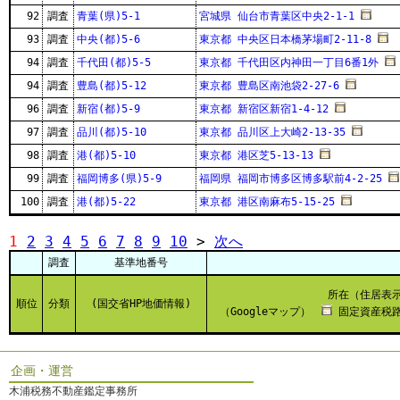
92
調査
青葉(県)5-1
宮城県 仙台市青葉区中央2-1-1
93
調査
中央(都)5-6
東京都 中央区日本橋茅場町2-11-8
94
調査
千代田(都)5-5
東京都 千代田区内神田一丁目6番1外
94
調査
豊島(都)5-12
東京都 豊島区南池袋2-27-6
96
調査
新宿(都)5-9
東京都 新宿区新宿1-4-12
97
調査
品川(都)5-10
東京都 品川区上大崎2-13-35
98
調査
港(都)5-10
東京都 港区芝5-13-13
99
調査
福岡博多(県)5-9
福岡県 福岡市博多区博多駅前4-2-25
100
調査
港(都)5-22
東京都 港区南麻布5-15-25
1
2
3
4
5
6
7
8
9
10
>
次へ
調査
基準地番号
所在（住居表
順位
分類
(国交省HP地価情報)
（Googleマップ）
固定資産税路
企画・運営
木浦税務不動産鑑定事務所