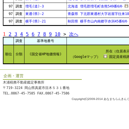
97
調査
増毛(道)-3
北海道 増毛郡増毛町舎熊549番6外
97
調査
東通(県)-2
青森県 下北郡東通村大字岩屋字往来10
97
調査
横手(県)-21
秋田県 横手市山内南郷字赤渕45番6外
1
2
3
4
5
6
7
8
9
10
>
次へ
調査
基準地番号
所在（住居表
順位
分類
(国交省HP地価情報)
（Googleマップ）
固定資産税路
企画・運営
木浦税務不動産鑑定事務所
〒719-3224 岡山県真庭市目木５３１番地
TEL.0867-45-7585 FAX.0867-45-7586
Copyright(C)2009-2014 あなまちらんきんぐ All