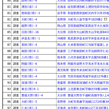
80
調査
由布(県)-6
大分県 由布市庄内町阿蘇野字西3777番
81
調査
湧別(道)-2
北海道 紋別郡湧別町上湧別屯田市街地4
81
調査
西和賀(県)-3
岩手県 和賀郡西和賀町沢内字川舟35地
81
調査
大町(県)-4
長野県 大町市八坂字梨平1029番2
81
調査
鏡野(県)-3
岡山県 苫田郡鏡野町富西谷字大久保田2
85
調査
日田(県)-16
大分県 日田市大山町西大山字松原8437
85
調査
伊是名(県)-1
沖縄県 島尻郡伊是名村字伊是名伊是名8
87
調査
美咲(県)-4
岡山県 久米郡美咲町江与味字蔵屋しき1
88
調査
南部(県)9-1
青森県 三戸郡南部町大字法師岡字仁右ｴ
88
調査
八代(県)-21
熊本県 八代市泉町栗木字古園5028番1
88
調査
阿蘇(県)-6
熊本県 阿蘇市波野大字滝水字滝水久保2
88
調査
曽於(県)-5
鹿児島県 曽於市末吉町深川字堂ﾉ尾721
92
調査
竹田(県)-4
大分県 竹田市荻町馬場字葎原1276番2
93
調査
深浦(県)-4
青森県 西津軽郡深浦町大字大間越字宮崎
93
調査
東北(県)9-1
青森県 上北郡東北町字柳沢59番149外
93
調査
豊後大野(県)-4
大分県 豊後大野市千歳町高畑字筒ﾉ上4
96
調査
大町(県)-5
長野県 大町市美麻字池畑口17245番3
97
調査
仁木(道)-3
北海道 余市郡仁木町銀山2丁目397番1