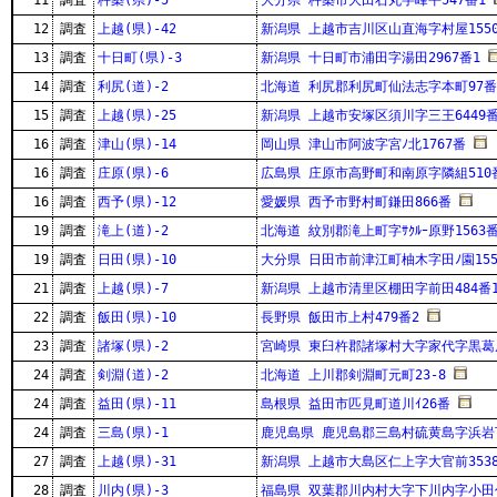
11
調査
杵築(県)-5
大分県 杵築市大田石丸字峰平547番1
12
調査
上越(県)-42
新潟県 上越市吉川区山直海字村屋155
13
調査
十日町(県)-3
新潟県 十日町市浦田字湯田2967番1
14
調査
利尻(道)-2
北海道 利尻郡利尻町仙法志字本町97番
15
調査
上越(県)-25
新潟県 上越市安塚区須川字三王6449
16
調査
津山(県)-14
岡山県 津山市阿波字宮ﾉ北1767番
16
調査
庄原(県)-6
広島県 庄原市高野町和南原字隣組510
16
調査
西予(県)-12
愛媛県 西予市野村町鎌田866番
19
調査
滝上(道)-2
北海道 紋別郡滝上町字ｻｸﾙｰ原野1563番
19
調査
日田(県)-10
大分県 日田市前津江町柚木字田ﾉ園155
21
調査
上越(県)-7
新潟県 上越市清里区棚田字前田484番
22
調査
飯田(県)-10
長野県 飯田市上村479番2
23
調査
諸塚(県)-2
宮崎県 東臼杵郡諸塚村大字家代字黒葛原
24
調査
剣淵(道)-2
北海道 上川郡剣淵町元町23-8
24
調査
益田(県)-11
島根県 益田市匹見町道川ｲ26番
24
調査
三島(県)-1
鹿児島県 鹿児島郡三島村硫黄島字浜岩下
27
調査
上越(県)-31
新潟県 上越市大島区仁上字大官前3538
28
調査
川内(県)-3
福島県 双葉郡川内村大字下川内字小田代