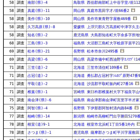
58
調査
南部(県)-4
鳥取県 西伯郡南部町上中谷字堂ﾉ前112
58
調査
真庭(県)-11
岡山県 真庭市黒田字才ﾉ前66番2
58
調査
美作(県)-10
岡山県 美作市東青野字屋敷469番
58
調査
久万高原(県)-8
愛媛県 上浮穴郡久万高原町中津字久主4
58
調査
知名(県)-2
鹿児島県 大島郡知名町大字余多字所地9
68
調査
三島(県)-3
福島県 大沼郡三島町大字桧原字居平21
69
調査
松本(県)-21
長野県 松本市奈川2495番
69
調査
高梁(県)-6
岡山県 高梁市備中町西油野字ｴﾉｴﾂﾞﾐ14
71
調査
三笠(道)-2
北海道 三笠市清住町109番4
71
調査
占冠(道)-2
北海道 勇払郡占冠村字ｼﾑｶﾌﾟ原野47番9
71
調査
平取(道)-2
北海道 沙流郡平取町振内町27番16
71
調査
椎葉(県)-1
宮崎県 東臼杵郡椎葉村大字下福良字山中
75
調査
南会津(県)-6
福島県 南会津郡南会津町宮里字半才家1
75
調査
阿智(県)-4
長野県 下伊那郡阿智村清内路84番
77
調査
柏崎(県)-14
新潟県 柏崎市高柳町門出字勝田5270番
78
調査
根室(道)9-1
北海道 根室市北浜町1丁目5番1外内
78
調査
さつま(県)-1
鹿児島県 薩摩郡さつま町平川字屋敷田1