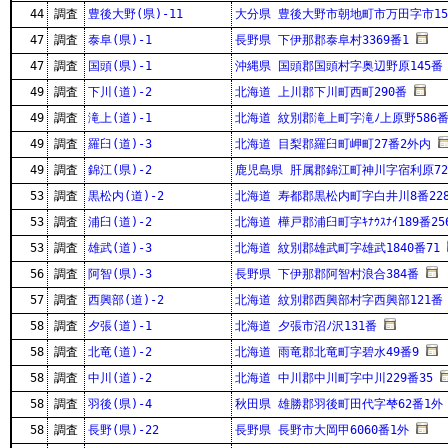
44
調査
豊後大野(県)-11
大分県 豊後大野市朝地町市万田字市15
47
調査
泰阜(県)-1
長野県 下伊那郡泰阜村3369番1
47
調査
国頭(県)-1
沖縄県 国頭郡国頭村字奥辺野原145番
49
調査
下川(道)-2
北海道 上川郡下川町西町290番
49
調査
滝上(道)-1
北海道 紋別郡滝上町字滝ﾉ上原野586番
49
調査
羅臼(道)-3
北海道 目梨郡羅臼町岬町27番2外内
49
調査
錦江(県)-2
鹿児島県 肝属郡錦江町神川字宿利原72
53
調査
黒松内(道)-2
北海道 寿都郡黒松内町字白井川8番22
53
調査
浦臼(道)-2
北海道 樺戸郡浦臼町字ｷﾅｳｽﾅｲ189番25
53
調査
雄武(道)-3
北海道 紋別郡雄武町字雄武1840番71
56
調査
阿智(県)-3
長野県 下伊那郡阿智村浪合384番
57
調査
西興部(道)-2
北海道 紋別郡西興部村字西興部121番
58
調査
夕張(道)-1
北海道 夕張市沼ﾉ沢131番
58
調査
北竜(道)-2
北海道 雨竜郡北竜町字碧水49番9
58
調査
中川(道)-2
北海道 中川郡中川町字中川229番35
58
調査
羽後(県)-4
秋田県 雄勝郡羽後町田代字梺62番1外
58
調査
長野(県)-22
長野県 長野市大岡甲6060番1外