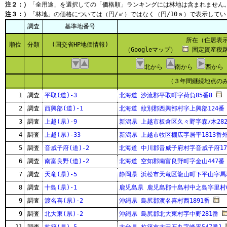
注２：）
「全用途」を選択しての「価格順」ランキングには林地は含まれません
注３：）
「林地」の価格については（円/㎡）ではなく（円/10ａ）で表示してい
調査
基準地番号
所在（住居表
順位
分類
(国交省HP地価情報)
（Googleマップ）
固定資産税路
北から
南から
西から
（３年間継続地点の
1
調査
平取(道)-3
北海道 沙流郡平取町字荷負85番8
2
調査
西興部(道)-1
北海道 紋別郡西興部村字上興部124番
3
調査
上越(県)-9
新潟県 上越市板倉区久々野字森ﾉ木282
4
調査
上越(県)-33
新潟県 上越市牧区棚広字居平1813番
5
調査
音威子府(道)-2
北海道 中川郡音威子府村字音威子府17
6
調査
南富良野(道)-2
北海道 空知郡南富良野町字金山447番
7
調査
天竜(県)-5
静岡県 浜松市天竜区龍山町下平山字馬場
8
調査
十島(県)-1
鹿児島県 鹿児島郡十島村中之島字里村
9
調査
渡名喜(県)-2
沖縄県 島尻郡渡名喜村西1891番
9
調査
北大東(県)-2
沖縄県 島尻郡北大東村字中野281番