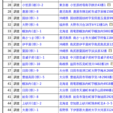
28
調査
小笠原(都)3-2
東京都 小笠原村母島字静沢43番1
28
調査
鹿屋(県)-8
鹿児島県 鹿屋市輝北町市成字辰喰1508
28
調査
国頭(県)-3
沖縄県 国頭郡国頭村字安田面玉屋原9
32
調査
大野(県)-6
福井県 大野市川合16字ｶﾅｹ13番1内
33
調査
幌加内(道)-1
北海道 雨竜郡幌加内町字幌加内5002
33
調査
南さつま(県)-9
鹿児島県 南さつま市大浦町字狩集1184
35
調査
伊平屋(県)-3
沖縄県 島尻郡伊平屋村字島尻島尻原1
36
調査
粟国(県)-1
沖縄県 島尻郡粟国村字浜浜原32番
37
調査
音威子府(道)-1
北海道 中川郡音威子府村字音威子府42
37
調査
益田(県)-10
島根県 益田市匹見町澄川ｲ402番1外
37
調査
日田(県)-9
大分県 日田市前津江町大野字梅木2606
40
調査
豊後高田(県)-5
大分県 豊後高田市羽根字宮ﾉ本2903番
41
調査
幌加内(道)-2
北海道 雨竜郡幌加内町字幌加内4918番
41
調査
日田(県)-3
大分県 日田市天瀬町本城字山田890番
41
調査
姶良(県)-8
鹿児島県 姶良市蒲生町漆字御油田292
44
調査
上砂川(道)-2
北海道 空知郡上砂川町鶉本町北4-3-5
44
調査
大鹿(県)-1
長野県 下伊那郡大鹿村大字大河原3124