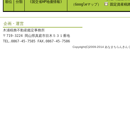
順位
分類
(国交省HP地価情報)
（Googleマップ）
固定資産税路
企画・運営
木浦税務不動産鑑定事務所
〒719-3224 岡山県真庭市目木５３１番地
TEL.0867-45-7585 FAX.0867-45-7586
Copyright(C)2009-2014 あなまちらんきんぐ All