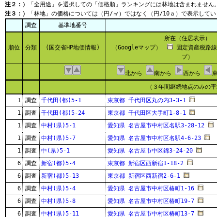
注２：）
「全用途」を選択しての「価格順」ランキングには林地は含まれません
注３：）
「林地」の価格については（円/㎡）ではなく（円/10ａ）で表示してい
調査
基準地番号
所在（住居表示）
順位
分類
(国交省HP地価情報)
（Googleマップ）
固定資産税路線
プ）
北から
南から
西から
（３年間継続地点のみの平
1
調査
千代田(都)5-1
東京都 千代田区丸の内3-3-1
1
調査
千代田(都)5-24
東京都 千代田区大手町1-8-1
1
調査
中村(県)5-1
愛知県 名古屋市中村区名駅3-28-12
1
調査
中村(県)5-7
愛知県 名古屋市中村区名駅4-6-23
1
調査
中(県)5-1
愛知県 名古屋市中区錦3-24-20
6
調査
新宿(都)5-4
東京都 新宿区西新宿1-18-2
6
調査
新宿(都)5-13
東京都 新宿区西新宿2-6-1
6
調査
中村(県)5-4
愛知県 名古屋市中村区椿町1-16
6
調査
中村(県)5-8
愛知県 名古屋市中村区椿町19-7
6
調査
中村(県)5-11
愛知県 名古屋市中村区椿町13-7