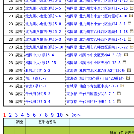
23
調査
北九州小倉北(県)5-3
福岡県 北九州市小倉北区魚町2-1-15
23
調査
北九州小倉北(県)5-5
福岡県 北九州市小倉北区魚町1-6-16
23
調査
北九州小倉北(県)5-6
福岡県 北九州市小倉北区紺屋町9-10
23
調査
北九州小倉北(県)5-8
福岡県 北九州市小倉北区魚町4-3-1
23
調査
北九州八幡西(県)5-2
福岡県 北九州市八幡西区黒崎4-1-18
23
調査
北九州八幡西(県)5-3
福岡県 北九州市八幡西区黒崎1-4-1
23
調査
北九州八幡西(県)5-10
福岡県 北九州市八幡西区黒崎3-8-22
23
調査
福岡中央(県)5-4
福岡県 福岡市中央区天神4-3-8外
23
調査
福岡中央(県)5-15
福岡県 福岡市中央区天神1-12-3
96
調査
札幌北(道)5-2
北海道 札幌市北区北7条西2丁目6番
96
調査
旭川(道)5-7
北海道 旭川市3条通7丁目423番1外
96
調査
青葉(県)5-1
宮城県 仙台市青葉区中央2-1-1
96
調査
千代田(都)5-3
東京都 千代田区霞が関3-7-1
96
調査
千代田(都)5-4
東京都 千代田区外神田4-1-1
1
2
3
4
5
6
7
8
9
10
>
次へ
調査
基準地番号
所在（住居表