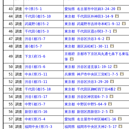
43
調査
中(県)5-1
愛知県 名古屋市中区錦3-24-20
44
調査
千代田(都)5-10
東京都 千代田区外神田3-14-9
45
調査
武蔵野(都)5-2
東京都 武蔵野市吉祥寺本町1-9-12
46
調査
千代田(都)5-3
東京都 千代田区霞が関3-7-1
47
調査
渋谷(都)5-7
東京都 渋谷区渋谷3-6-2
48
調査
港(都)5-7
東京都 港区浜松町1-30-11
京都府 京都市下京区烏丸通七条下る東塩小
49
調査
下京(府)5-6
筆
50
調査
渋谷(都)5-6
東京都 渋谷区道玄坂1-19-12
51
調査
中央(県)5-11
兵庫県 神戸市中央区三宮町1-7-5
52
調査
渋谷(都)5-11
東京都 渋谷区渋谷3-29-20
53
調査
千代田(都)5-18
東京都 千代田区麹町四丁目4番2
54
調査
渋谷(都)5-17
東京都 渋谷区神宮前6-7-3
55
調査
中野(都)5-7
東京都 中野区中野5-64-9
56
調査
新宿(都)5-16
東京都 新宿区西新宿3-2-5
57
調査
中村(県)5-4
愛知県 名古屋市中村区椿町1-16
58
調査
福岡中央(県)5-3
福岡県 福岡市中央区天神2-5-17