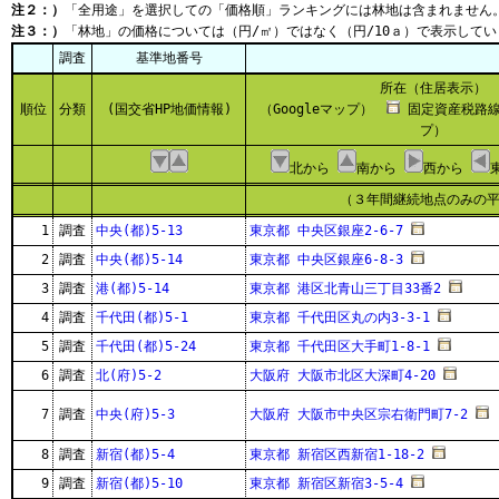
注２：）
「全用途」を選択しての「価格順」ランキングには林地は含まれません
注３：）
「林地」の価格については（円/㎡）ではなく（円/10ａ）で表示してい
調査
基準地番号
所在（住居表示）
順位
分類
(国交省HP地価情報)
（Googleマップ）
固定資産税路線
プ）
北から
南から
西から
（３年間継続地点のみの
1
調査
中央(都)5-13
東京都 中央区銀座2-6-7
2
調査
中央(都)5-14
東京都 中央区銀座6-8-3
3
調査
港(都)5-14
東京都 港区北青山三丁目33番2
4
調査
千代田(都)5-1
東京都 千代田区丸の内3-3-1
5
調査
千代田(都)5-24
東京都 千代田区大手町1-8-1
6
調査
北(府)5-2
大阪府 大阪市北区大深町4-20
7
調査
中央(府)5-3
大阪府 大阪市中央区宗右衛門町7-2
8
調査
新宿(都)5-4
東京都 新宿区西新宿1-18-2
9
調査
新宿(都)5-10
東京都 新宿区新宿3-5-4