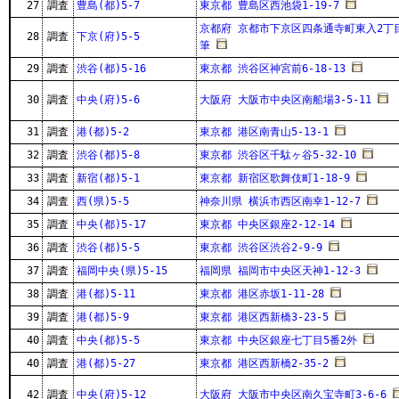
27
調査
豊島(都)5-7
東京都 豊島区西池袋1-19-7
京都府 京都市下京区四条通寺町東入2丁目
28
調査
下京(府)5-5
筆
29
調査
渋谷(都)5-16
東京都 渋谷区神宮前6-18-13
30
調査
中央(府)5-6
大阪府 大阪市中央区南船場3-5-11
31
調査
港(都)5-2
東京都 港区南青山5-13-1
32
調査
渋谷(都)5-8
東京都 渋谷区千駄ヶ谷5-32-10
33
調査
新宿(都)5-1
東京都 新宿区歌舞伎町1-18-9
34
調査
西(県)5-5
神奈川県 横浜市西区南幸1-12-7
35
調査
中央(都)5-17
東京都 中央区銀座2-12-14
36
調査
渋谷(都)5-5
東京都 渋谷区渋谷2-9-9
37
調査
福岡中央(県)5-15
福岡県 福岡市中央区天神1-12-3
38
調査
港(都)5-11
東京都 港区赤坂1-11-28
39
調査
港(都)5-9
東京都 港区西新橋3-23-5
40
調査
中央(都)5-5
東京都 中央区銀座七丁目5番2外
40
調査
港(都)5-27
東京都 港区西新橋2-35-2
42
調査
中央(府)5-12
大阪府 大阪市中央区南久宝寺町3-6-6