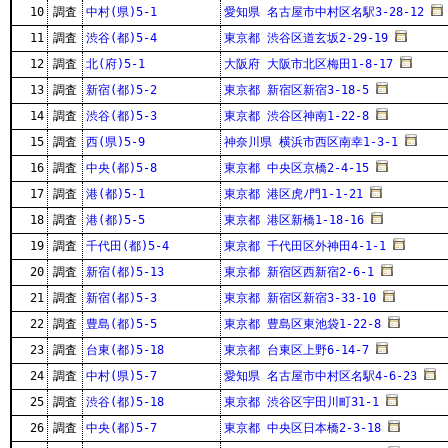
10
調査
中村(県)5-1
愛知県 名古屋市中村区名駅3-28-12
11
調査
渋谷(都)5-4
東京都 渋谷区道玄坂2-29-19
12
調査
北(府)5-1
大阪府 大阪市北区梅田1-8-17
13
調査
新宿(都)5-2
東京都 新宿区新宿3-18-5
14
調査
渋谷(都)5-3
東京都 渋谷区神南1-22-8
15
調査
西(県)5-9
神奈川県 横浜市西区南幸1-3-1
16
調査
中央(都)5-8
東京都 中央区京橋2-4-15
17
調査
港(都)5-1
東京都 港区虎ﾉ門1-1-21
18
調査
港(都)5-5
東京都 港区新橋1-18-16
19
調査
千代田(都)5-4
東京都 千代田区外神田4-1-1
20
調査
新宿(都)5-13
東京都 新宿区西新宿2-6-1
21
調査
新宿(都)5-3
東京都 新宿区新宿3-33-10
22
調査
豊島(都)5-5
東京都 豊島区東池袋1-22-8
23
調査
台東(都)5-18
東京都 台東区上野6-14-7
24
調査
中村(県)5-7
愛知県 名古屋市中村区名駅4-6-23
25
調査
渋谷(都)5-18
東京都 渋谷区宇田川町31-1
26
調査
中央(都)5-7
東京都 中央区日本橋2-3-18