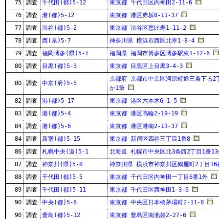
75
調査
千代田(都)5-12
東京都 千代田区内神田2-11-6
76
調査
港(都)5-12
東京都 港区赤坂8-11-37
77
調査
渋谷(都)5-2
東京都 渋谷区恵比寿1-11-2
78
調査
西(県)5-7
神奈川県 横浜市西区北幸1-8-4
79
調査
福岡博多(県)5-1
福岡県 福岡市博多区博多駅東1-12-6
80
調査
目黒(都)5-3
東京都 目黒区上目黒3-4-3
京都府 京都市中京区河原町通三条下る2丁
80
調査
中京(府)5-5
か1筆
82
調査
港(都)5-17
東京都 港区六本木6-1-5
83
調査
港(都)5-4
東京都 港区高輪2-19-19
84
調査
港(都)5-6
東京都 港区港南2-13-37
84
調査
新宿(都)5-15
東京都 新宿区四谷三丁目1番8
86
調査
札幌中央(道)5-1
北海道 札幌市中央区北3条西2丁目1番13
87
調査
神奈川(県)5-8
神奈川県 横浜市神奈川区鶴屋町2丁目16
88
調査
千代田(都)5-5
東京都 千代田区内神田一丁目6番1外
89
調査
千代田(都)5-11
東京都 千代田区西神田1-3-6
90
調査
中央(都)5-6
東京都 中央区日本橋茅場町2-11-8
90
調査
豊島(都)5-12
東京都 豊島区南池袋2-27-6