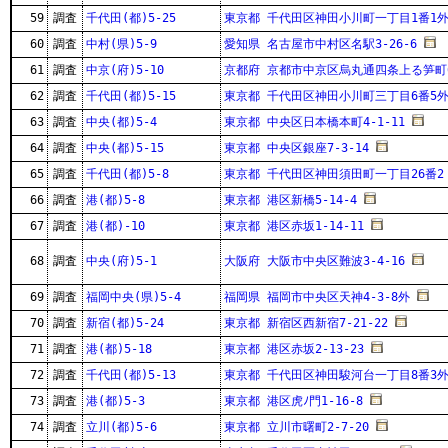
59
調査
千代田(都)5-25
東京都 千代田区神田小川町一丁目1番1
60
調査
中村(県)5-9
愛知県 名古屋市中村区名駅3-26-6
61
調査
中京(府)5-10
京都府 京都市中京区烏丸通四条上る笋町6
62
調査
千代田(都)5-15
東京都 千代田区神田小川町三丁目6番5
63
調査
中央(都)5-4
東京都 中央区日本橋本町4-1-11
64
調査
中央(都)5-15
東京都 中央区銀座7-3-14
65
調査
千代田(都)5-8
東京都 千代田区神田須田町一丁目26番2
66
調査
港(都)5-8
東京都 港区新橋5-14-4
67
調査
港(都)-10
東京都 港区赤坂1-14-11
68
調査
中央(府)5-1
大阪府 大阪市中央区難波3-4-16
69
調査
福岡中央(県)5-4
福岡県 福岡市中央区天神4-3-8外
70
調査
新宿(都)5-24
東京都 新宿区西新宿7-21-22
71
調査
港(都)5-18
東京都 港区赤坂2-13-23
72
調査
千代田(都)5-13
東京都 千代田区神田駿河台一丁目8番3
73
調査
港(都)5-3
東京都 港区虎ﾉ門1-16-8
74
調査
立川(都)5-6
東京都 立川市曙町2-7-20