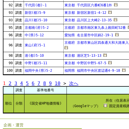
92
調査
千代田(都)-1
東京都 千代田区六番町6番1外
93
調査
新宿(都)5-9
東京都 新宿区新宿1-4-12
93
調査
品川(都)5-10
東京都 品川区上大崎2-13-35
95
調査
京都南(府)5-2
京都府 京都市南区東九条上殿田町52番
96
調査
中(県)5-12
愛知県 名古屋市中区錦2-19-1
京都府 京都市東山区四条通大和大路東入
96
調査
東山(府)5-1
98
調査
港(都)5-10
東京都 港区芝5-13-13
99
調査
中野(都)5-11
東京都 中野区中野5-67-5
100
調査
福岡中央(県)5-2
福岡県 福岡市中央区渡辺通4-9-18
1
2
3
4
5
6
7
8
9
10
>
次へ
調査
基準地番号
所在（住居表
順位
分類
(国交省HP地価情報)
（Googleマップ）
固定資産税路
企画・運営