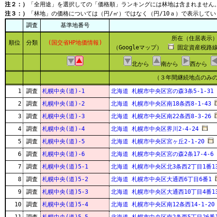
注２：）
「全用途」を選択しての「価格順」ランキングには林地は含まれません
注３：）
「林地」の価格については（円/㎡）ではなく（円/10ａ）で表示してい
調査
基準地番号
所在（住居表示
順位
分類
(国交省HP地価情報)
（Googleマップ）
固定資産税路線
北から
南から
西から
（３年間継続地点のみ
1
調査
札幌中央(道)-1
北海道 札幌市中央区宮の森3条5-1-31
2
調査
札幌中央(道)-2
北海道 札幌市中央区南18条西8-1-43
3
調査
札幌中央(道)-3
北海道 札幌市中央区南22条西8-3-26
4
調査
札幌中央(道)-4
北海道 札幌市中央区界川2-4-24
5
調査
札幌中央(道)-5
北海道 札幌市中央区宮ヶ丘2-1-20
6
調査
札幌中央(道)-6
北海道 札幌市中央区宮の森2条17-4-6
7
調査
札幌中央(道)5-1
北海道 札幌市中央区北3条西2丁目1番1
8
調査
札幌中央(道)5-2
北海道 札幌市中央区大通西6丁目6番1
9
調査
札幌中央(道)5-3
北海道 札幌市中央区大通西10丁目4番13
10
調査
札幌中央(道)5-4
北海道 札幌市中央区南12条西14-1-20