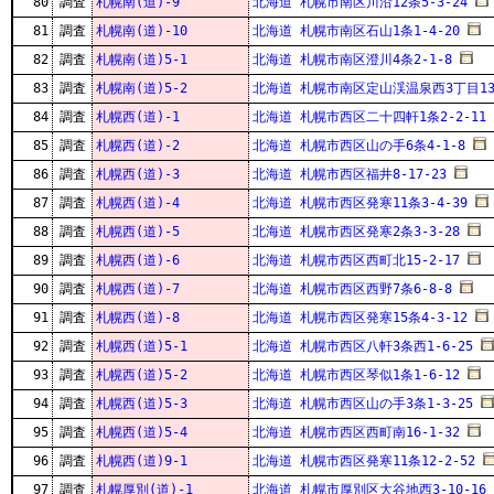
80
調査
札幌南(道)-9
北海道 札幌市南区川沿12条5-3-24
81
調査
札幌南(道)-10
北海道 札幌市南区石山1条1-4-20
82
調査
札幌南(道)5-1
北海道 札幌市南区澄川4条2-1-8
83
調査
札幌南(道)5-2
北海道 札幌市南区定山渓温泉西3丁目1
84
調査
札幌西(道)-1
北海道 札幌市西区二十四軒1条2-2-11
85
調査
札幌西(道)-2
北海道 札幌市西区山の手6条4-1-8
86
調査
札幌西(道)-3
北海道 札幌市西区福井8-17-23
87
調査
札幌西(道)-4
北海道 札幌市西区発寒11条3-4-39
88
調査
札幌西(道)-5
北海道 札幌市西区発寒2条3-3-28
89
調査
札幌西(道)-6
北海道 札幌市西区西町北15-2-17
90
調査
札幌西(道)-7
北海道 札幌市西区西野7条6-8-8
91
調査
札幌西(道)-8
北海道 札幌市西区発寒15条4-3-12
92
調査
札幌西(道)5-1
北海道 札幌市西区八軒3条西1-6-25
93
調査
札幌西(道)5-2
北海道 札幌市西区琴似1条1-6-12
94
調査
札幌西(道)5-3
北海道 札幌市西区山の手3条1-3-25
95
調査
札幌西(道)5-4
北海道 札幌市西区西町南16-1-32
96
調査
札幌西(道)9-1
北海道 札幌市西区発寒11条12-2-52
97
調査
札幌厚別(道)-1
北海道 札幌市厚別区大谷地西3-10-16