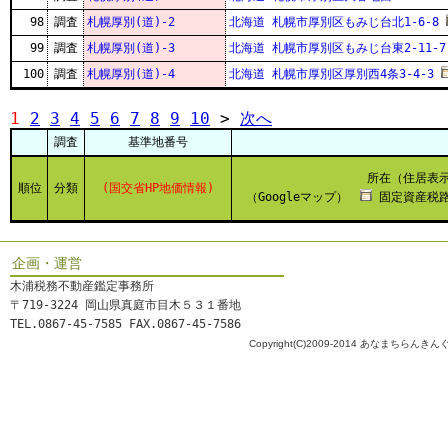
98
調査
札幌厚別(道)-2
北海道 札幌市厚別区もみじ台北1-6-8
99
調査
札幌厚別(道)-3
北海道 札幌市厚別区もみじ台東2-11-7
100
調査
札幌厚別(道)-4
北海道 札幌市厚別区厚別西4条3-4-3
1
2
3
4
5
6
7
8
9
10
>
次へ
調査
基準地番号
所在（住居表
順位
分類
(国交省HP地価情報)
（Googleマップ）
固定資産税路
企画・運営
木浦税務不動産鑑定事務所
〒719-3224 岡山県真庭市目木５３１番地
TEL.0867-45-7585 FAX.0867-45-7586
Copyright(C)2009-2014 あなまちらんきんぐ All