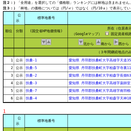
注２：）
「全用途」を選択しての「価格順」ランキングには林地は含まれません
注３：）
「林地」の価格については（円/㎡）ではなく（円/10ａ）で表示してい
公
標準地番号
示
所在（住居表
順位
分類
(国交省HP地価情報)
（Googleマップ）
固定資産税路
北から
南から
西から
（３年間継続地点の
1
公示
扶桑-1
愛知県 丹羽郡扶桑町大字高雄字天道35
2
公示
扶桑-5
愛知県 丹羽郡扶桑町大字柏森字寺裏11
3
公示
扶桑-2
愛知県 丹羽郡扶桑町大字柏森字長畑63
4
公示
扶桑-3
愛知県 丹羽郡扶桑町大字高雄字薬師堂1
5
公示
扶桑-7
愛知県 丹羽郡扶桑町大字高雄字南羽根4
6
公示
扶桑-4
愛知県 丹羽郡扶桑町大字柏森字天神18
1
公
標準地番号
示