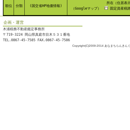
所在（住居表
順位
分類
(国交省HP地価情報)
（Googleマップ）
固定資産税路
企画・運営
木浦税務不動産鑑定事務所
〒719-3224 岡山県真庭市目木５３１番地
TEL.0867-45-7585 FAX.0867-45-7586
Copyright(C)2009-2014 あなまちらんきんぐ All