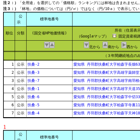
注２：）
「全用途」を選択しての「価格順」ランキングには林地は含まれません
注３：）
「林地」の価格については（円/㎡）ではなく（円/10ａ）で表示してい
公
標準地番号
示
所在（住居表
順位
分類
(国交省HP地価情報)
（Googleマップ）
固定資産税路
北から
南から
西から
（３年間継続地点の
1
公示
扶桑-2
愛知県 丹羽郡扶桑町大字柏森字長畑63
2
公示
扶桑-3
愛知県 丹羽郡扶桑町大字高雄字薬師堂1
3
公示
扶桑-7
愛知県 丹羽郡扶桑町大字高雄字南羽根4
4
公示
扶桑-1
愛知県 丹羽郡扶桑町大字高雄字天道35
5
公示
扶桑-6
愛知県 丹羽郡扶桑町大字柏森字中切33
6
公示
扶桑-5
愛知県 丹羽郡扶桑町大字柏森字寺裏11
7
公示
扶桑-4
愛知県 丹羽郡扶桑町大字柏森字天神18
1
公
標準地番号