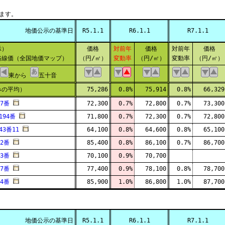
。
ます。
地価公示の基準日
R5.1.1
R6.1.1
R7.1.1
示）
価格
対前年
価格
対前年
価格
線価（全国地価マップ）
（円/㎡）
変動率
（円/㎡）
変動率
（円/㎡）
東から
五十音
みの平均）
75,286
0.8%
75,914
0.8%
66,329
7番
72,300
0.7%
72,800
0.7%
73,300
94番
71,800
0.7%
72,300
0.7%
72,800
3番11
64,100
0.8%
64,600
0.8%
65,100
2番
85,400
0.8%
86,100
0.7%
86,700
3番
70,100
0.9%
70,700
7番
77,400
0.9%
78,100
0.8%
78,700
4番
85,900
1.0%
86,800
1.0%
87,700
地価公示の基準日
R5.1.1
R6.1.1
R7.1.1