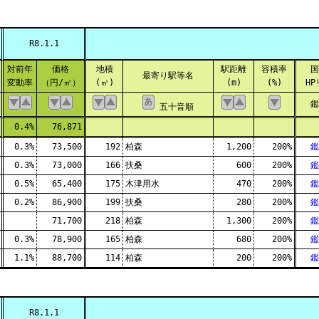
R8.1.1
対前年
価格
地積
駅距離
容積率
国
最寄り駅等名
変動率
（円/㎡）
(㎡)
(m)
(%)
H
鑑
五十音順
0.4%
76,871
0.3%
73,500
192
柏森
1,200
200%
鑑
0.3%
73,000
166
扶桑
600
200%
鑑
0.5%
65,400
175
木津用水
470
200%
鑑
0.2%
86,900
199
扶桑
280
200%
鑑
71,700
218
柏森
1,300
200%
鑑
0.3%
78,900
165
柏森
680
200%
鑑
1.1%
88,700
114
柏森
200
200%
鑑
R8.1.1