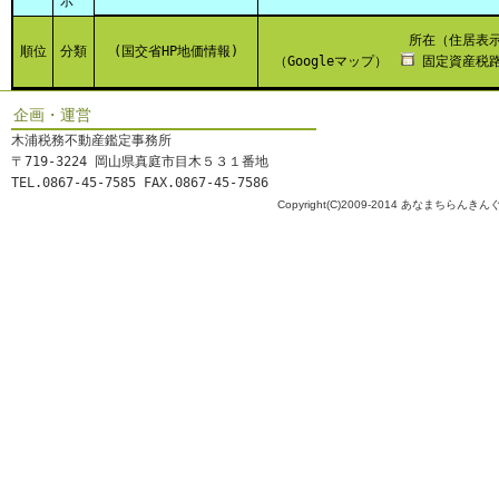
示
所在（住居表
順位
分類
(国交省HP地価情報)
（Googleマップ）
固定資産税路
企画・運営
木浦税務不動産鑑定事務所
〒719-3224 岡山県真庭市目木５３１番地
TEL.0867-45-7585 FAX.0867-45-7586
Copyright(C)2009-2014 あなまちらんきんぐ All