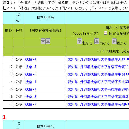
注２：）
「全用途」を選択しての「価格順」ランキングには林地は含まれません
注３：）
「林地」の価格については（円/㎡）ではなく（円/10ａ）で表示してい
公
標準地番号
示
所在（住居表
順位
分類
(国交省HP地価情報)
（Googleマップ）
固定資産税路
北から
南から
西から
（３年間継続地点の
1
公示
扶桑-4
愛知県 丹羽郡扶桑町大字柏森字天神18
2
公示
扶桑-5
愛知県 丹羽郡扶桑町大字柏森字寺裏11
3
公示
扶桑-6
愛知県 丹羽郡扶桑町大字柏森字中切33
4
公示
扶桑-1
愛知県 丹羽郡扶桑町大字高雄字天道35
5
公示
扶桑-7
愛知県 丹羽郡扶桑町大字高雄字南羽根4
6
公示
扶桑-3
愛知県 丹羽郡扶桑町大字高雄字薬師堂1
7
公示
扶桑-2
愛知県 丹羽郡扶桑町大字柏森字長畑63
1
公
標準地番号