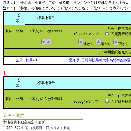
注２：）
「全用途」を選択しての「価格順」ランキングには林地は含まれません
注３：）
「林地」の価格については（円/㎡）ではなく（円/10ａ）で表示してい
公
標準地番号
示
所在（住居表
順位
分類
(国交省HP地価情報)
（Googleマップ）
固定資産税路
北から
南から
西から
（３年間継続地点の
1
公示
扶桑-3
愛知県 丹羽郡扶桑町大字高雄字薬師堂1
1
公
標準地番号
示
所在（住居表
順位
分類
(国交省HP地価情報)
（Googleマップ）
固定資産税路
企画・運営
木浦税務不動産鑑定事務所
〒719-3224 岡山県真庭市目木５３１番地