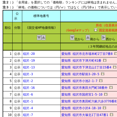
注２：）
「全用途」を選択しての「価格順」ランキングには林地は含まれません
注３：）
「林地」の価格については（円/㎡）ではなく（円/10ａ）で表示してい
公
標準地番号
示
所在（住居表
順位
分類
(国交省HP地価情報)
（Googleマップ）
固定資産税路
北から
南から
西から
（３年間継続地点の
1
公示
稲沢-20
愛知県 稲沢市北市場本町2丁目7番8
2
公示
稲沢-19
愛知県 稲沢市下津片町41番
3
公示
稲沢-13
愛知県 稲沢市下津北山1丁目15番4
4
公示
稲沢-3
愛知県 稲沢市駅前3-20-5
5
公示
稲沢-2
愛知県 稲沢市小池2-1-7
6
公示
稲沢-16
愛知県 稲沢市奥田大門町38番外
7
公示
稲沢-6
愛知県 稲沢市国府宮1-5-10
8
公示
稲沢-1
愛知県 稲沢市奥田町六畝六歩3770番8
9
公示
稲沢-4
愛知県 稲沢市小沢4-18-10
10
公示
稲沢-7
愛知県 稲沢市大塚北1丁目47番1