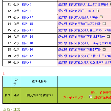
11
公示
稲沢-5
愛知県 稲沢市稲沢町北山1丁目28番8
12
公示
稲沢-8
愛知県 稲沢市西町3-18-5
13
公示
稲沢-17
愛知県 稲沢市天池西町136番
14
公示
稲沢-15
愛知県 稲沢市平和町城西224番
15
公示
稲沢-11
愛知県 稲沢市祖父江町森上本郷一23番
16
公示
稲沢-14
愛知県 稲沢市平和町下起北37番外
17
公示
稲沢-18
愛知県 稲沢市祖父江町二俣寺瀬古493
18
公示
稲沢-10
愛知県 稲沢市平和町明和177番
19
公示
稲沢-12
愛知県 稲沢市祖父江町上牧下川田428
20
公示
稲沢-9
愛知県 稲沢市祖父江町祖父江南川原33
1
公
標準地番号
示
所在（住居表
順位
分類
(国交省HP地価情報)
（Googleマップ）
固定資産税路
企画・運営