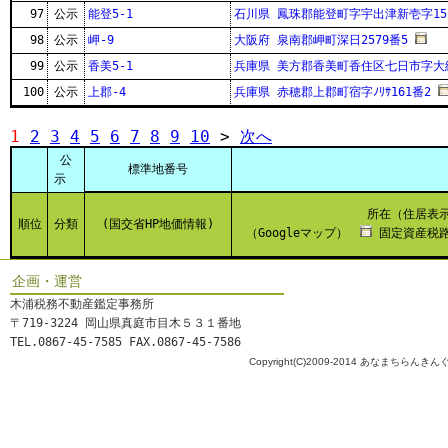
97
公示
能登5-1
石川県 鳳珠郡能登町字宇出津新壱字15
98
公示
岬-9
大阪府 泉南郡岬町深日2579番5
99
公示
香美5-1
兵庫県 美方郡香美町香住区七日市字大縄
100
公示
上郡-4
兵庫県 赤穂郡上郡町宿字ﾉﾘｻ161番2
1
2
3
4
5
6
7
8
9
10
>
次へ
公
標準地番号
示
所在（住居表
順位
分類
(国交省HP地価情報)
（Googleマップ）
固定資産税路
企画・運営
木浦税務不動産鑑定事務所
〒719-3224 岡山県真庭市目木５３１番地
TEL.0867-45-7585 FAX.0867-45-7586
Copyright(C)2009-2014 あなまちらんきんぐ All