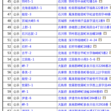
45
公示
羽咋5-1
石川県 羽咋市中央町ｻ2番1外
46
公示
北海道福島5-1
北海道 松前郡福島町字福島122番1外
47
公示
能登-3
石川県 鳳珠郡能登町字松波壱四字48番
48
公示
宮城大崎5-6
宮城県 大崎市鳴子温泉字湯元1番9
49
公示
上郡-1
兵庫県 赤穂郡上郡町高田台4丁目11番1
50
公示
石川志賀-2
石川県 羽咋郡志賀町末吉畷10番
51
公示
深川-2
北海道 深川市稲穂町2-4-24
52
公示
石狩-4
北海道 石狩市横町28番2
53
公示
古平-2
北海道 古平郡古平町大字御崎町5番2
54
公示
江田島-1
広島県 江田島市小用3-5-6
55
公示
岬-7
大阪府 泉南郡岬町多奈川谷川2206番2
56
公示
香美-2
兵庫県 美方郡香美町香住区上計字前田1
57
公示
能登-2
石川県 鳳珠郡能登町字姫壱弐字81番
58
公示
世羅5-1
広島県 世羅郡世羅町大字西上原字流49
59
公示
岬-1
大阪府 泉南郡岬町淡輪1694番85
60
公示
伊達-6
北海道 伊達市向有珠町204番12
61
公示
岬-5
大阪府 泉南郡岬町多奈川谷川2916番