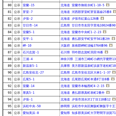
80
公示
室蘭-15
北海道 室蘭市御前水町1-10-5
81
公示
芽室-7
北海道 河西郡芽室町芽室基線25番8
82
公示
夕張-2
北海道 夕張市紅葉山126番
83
公示
廿日市-14
広島県 廿日市市友田字里地10024番90
84
公示
室蘭5-1
北海道 室蘭市中央町1-2-23
85
公示
安平-1
北海道 勇払郡安平町安平561番2外
86
公示
岬-10
大阪府 泉南郡岬町淡輪3764番96
87
公示
石川志賀-1
石川県 羽咋郡志賀町貝田ｿ6番
88
公示
三浦-4
神奈川県 三浦市三崎町小網代字鷺野132
89
公示
新温泉5-1
兵庫県 美方郡新温泉町浜坂字老松町10
90
公示
広島安佐北-27
広島県 広島市安佐北区大林1-1-37
91
公示
広尾5-1
北海道 広尾郡広尾町本通8丁目8番
92
公示
室蘭-14
北海道 室蘭市本輪西町4-2-15
93
公示
厚真5-1
北海道 勇払郡厚真町表町2番外
94
公示
夕張-1
北海道 夕張市清水沢1丁目118番12
95
公示
浜松中央-50
静岡県 浜松市中央区舞阪町舞阪字十王1
96
公示
愛知美浜-8
愛知県 知多郡美浜町大字野間字須賀71