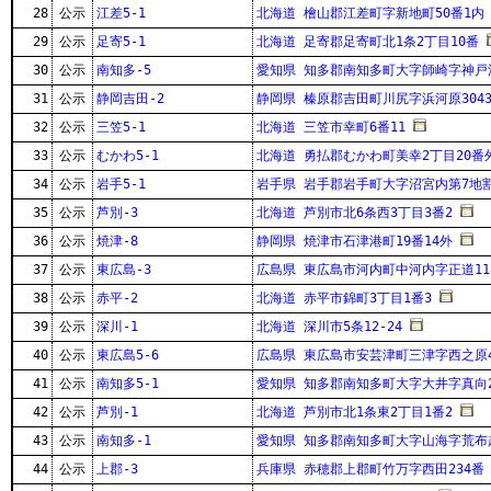
28
公示
江差5-1
北海道 檜山郡江差町字新地町50番1内
29
公示
足寄5-1
北海道 足寄郡足寄町北1条2丁目10番
30
公示
南知多-5
愛知県 知多郡南知多町大字師崎字神戸浦
31
公示
静岡吉田-2
静岡県 榛原郡吉田町川尻字浜河原3043
32
公示
三笠5-1
北海道 三笠市幸町6番11
33
公示
むかわ5-1
北海道 勇払郡むかわ町美幸2丁目20番
34
公示
岩手5-1
岩手県 岩手郡岩手町大字沼宮内第7地割
35
公示
芦別-3
北海道 芦別市北6条西3丁目3番2
36
公示
焼津-8
静岡県 焼津市石津港町19番14外
37
公示
東広島-3
広島県 東広島市河内町中河内字正道11
38
公示
赤平-2
北海道 赤平市錦町3丁目1番3
39
公示
深川-1
北海道 深川市5条12-24
40
公示
東広島5-6
広島県 東広島市安芸津町三津字西之原42
41
公示
南知多5-1
愛知県 知多郡南知多町大字大井字真向
42
公示
芦別-1
北海道 芦別市北1条東2丁目1番2
43
公示
南知多-1
愛知県 知多郡南知多町大字山海字荒布越
44
公示
上郡-3
兵庫県 赤穂郡上郡町竹万字西田234番