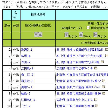
注２：）
「全用途」を選択しての「価格順」ランキングには林地は含まれません
注３：）
「林地」の価格については（円/㎡）ではなく（円/10ａ）で表示してい
公
標準地番号
示
所在（住居表
順位
分類
(国交省HP地価情報)
（Googleマップ）
固定資産税路
北から
南から
西から
（３年間継続地点の
1
公示
珠洲5-1
石川県 珠洲市飯田町壱参部13番2外
2
公示
珠洲-1
石川県 珠洲市上戸町北方弐字80番1
3
公示
珠洲-2
石川県 珠洲市飯田町弐九部12番
4
公示
江田島-2
広島県 江田島市切串3-6-8
5
公示
奈井江-2
北海道 空知郡奈井江町字奈井江575番8
6
公示
岩見沢-3
北海道 岩見沢市栗沢町最上2番22
7
公示
美唄5-1
北海道 美唄市大通西1条南1-3-6
8
公示
輪島-2
石川県 輪島市鳳至町堂金田4番16
9
公示
江田島5-1
広島県 江田島市中央1-3-1
10
公示
三笠-2
北海道 三笠市美園町70番38