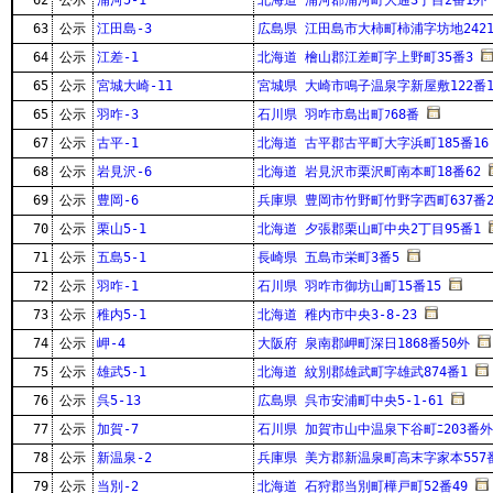
62
公示
浦河5-1
北海道 浦河郡浦河町大通3丁目2番1外
63
公示
江田島-3
広島県 江田島市大柿町柿浦字坊地2421
64
公示
江差-1
北海道 檜山郡江差町字上野町35番3
65
公示
宮城大崎-11
宮城県 大崎市鳴子温泉字新屋敷122番1
65
公示
羽咋-3
石川県 羽咋市島出町ﾌ68番
67
公示
古平-1
北海道 古平郡古平町大字浜町185番16
68
公示
岩見沢-6
北海道 岩見沢市栗沢町南本町18番62
69
公示
豊岡-6
兵庫県 豊岡市竹野町竹野字西町637番
70
公示
栗山5-1
北海道 夕張郡栗山町中央2丁目95番1
71
公示
五島5-1
長崎県 五島市栄町3番5
72
公示
羽咋-1
石川県 羽咋市御坊山町15番15
73
公示
稚内5-1
北海道 稚内市中央3-8-23
74
公示
岬-4
大阪府 泉南郡岬町深日1868番50外
75
公示
雄武5-1
北海道 紋別郡雄武町字雄武874番1
76
公示
呉5-13
広島県 呉市安浦町中央5-1-61
77
公示
加賀-7
石川県 加賀市山中温泉下谷町ﾆ203番外
78
公示
新温泉-2
兵庫県 美方郡新温泉町高末字家本557
79
公示
当別-2
北海道 石狩郡当別町樺戸町52番49