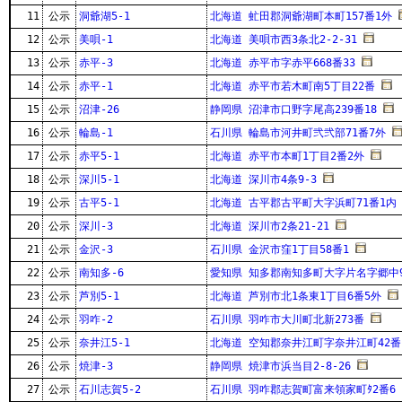
11
公示
洞爺湖5-1
北海道 虻田郡洞爺湖町本町157番1外
12
公示
美唄-1
北海道 美唄市西3条北2-2-31
13
公示
赤平-3
北海道 赤平市字赤平668番33
14
公示
赤平-1
北海道 赤平市若木町南5丁目22番
15
公示
沼津-26
静岡県 沼津市口野字尾高239番18
16
公示
輪島-1
石川県 輪島市河井町弐弐部71番7外
17
公示
赤平5-1
北海道 赤平市本町1丁目2番2外
18
公示
深川5-1
北海道 深川市4条9-3
19
公示
古平5-1
北海道 古平郡古平町大字浜町71番1内
20
公示
深川-3
北海道 深川市2条21-21
21
公示
金沢-3
石川県 金沢市窪1丁目58番1
22
公示
南知多-6
愛知県 知多郡南知多町大字片名字郷中
23
公示
芦別5-1
北海道 芦別市北1条東1丁目6番5外
24
公示
羽咋-2
石川県 羽咋市大川町北新273番
25
公示
奈井江5-1
北海道 空知郡奈井江町字奈井江町42番
26
公示
焼津-3
静岡県 焼津市浜当目2-8-26
27
公示
石川志賀5-2
石川県 羽咋郡志賀町富来領家町ﾀ2番6