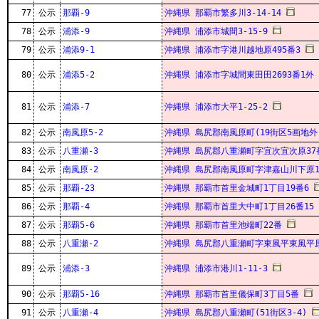
77
公示
那覇-9
沖縄県 那覇市繁多川3-14-14
78
公示
浦添-9
沖縄県 浦添市城間3-15-9
79
公示
浦添9-1
沖縄県 浦添市字港川越地原495番3
80
公示
浦添5-2
沖縄県 浦添市字城間東田田2693番1外
81
公示
浦添-7
沖縄県 浦添市大平1-25-2
82
公示
南風原5-2
沖縄県 島尻郡南風原町(19街区5画地外
83
公示
八重瀬-3
沖縄県 島尻郡八重瀬町字宜次宜次原37
84
公示
南風原-2
沖縄県 島尻郡南風原町字津嘉山川下原18
85
公示
那覇-23
沖縄県 那覇市首里金城町1丁目19番6
86
公示
那覇-4
沖縄県 那覇市首里大中町1丁目26番15
87
公示
那覇5-6
沖縄県 那覇市首里池端町22番
88
公示
八重瀬-2
沖縄県 島尻郡八重瀬町字東風平東風平原
89
公示
浦添-3
沖縄県 浦添市港川1-11-3
90
公示
那覇5-16
沖縄県 那覇市首里儀保町3丁目5番
91
公示
八重瀬-4
沖縄県 島尻郡八重瀬町(51街区3-4)