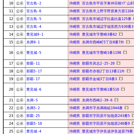
10
公示
宮古島-2
沖縄県 宮古島市平良字東仲宗根ｿﾃﾞ山87
11
公示
宮古島-6
沖縄県 宮古島市上野字野原東方原1104
12
公示
宮古島-5
沖縄県 宮古島市城辺字比嘉比嘉125番
13
公示
宮古島-4
沖縄県 宮古島市城辺字福里西方630番3
14
公示
豊見城9-1
沖縄県 豊見城市字豊崎3番62
15
公示
糸満9-1
沖縄県 糸満市西崎町5丁目8番7外
16
公示
豊見城-5
沖縄県 豊見城市字豊崎1番1198
17
公示
那覇-11
沖縄県 那覇市具志2-25-20
18
公示
那覇5-17
沖縄県 那覇市赤嶺2丁目13番11外
19
公示
那覇-17
沖縄県 那覇市金城3丁目8番3
20
公示
豊見城-6
沖縄県 豊見城市字豊崎1番510
21
公示
糸満-5
沖縄県 糸満市西崎2-39-6
22
公示
糸満5-2
沖縄県 糸満市字糸満南組1944番
23
公示
那覇-25
沖縄県 那覇市字田原不知嶺原243番5
24
公示
那覇5-10
沖縄県 那覇市字田原不知嶺原240番9
25
公示
豊見城-4
沖縄県 豊見城市字伊良波伊良波原79番