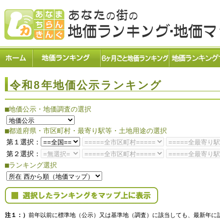
令和8年地価公示ランキング
■地価公示・地価調査の選択
■都道府県・市区町村・最寄り駅等・土地用途の選択
第１選択：
第２選択：
■ランキング選択
注１：）
前年以前に標準地（公示）又は基準地（調査）に該当しても、最新年に