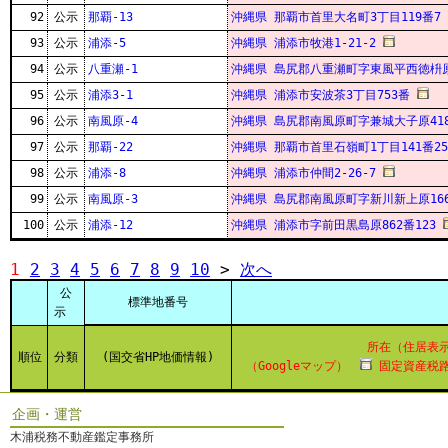
92
公示
那覇-13
沖縄県 那覇市首里大名町3丁目119番7
93
公示
浦添-5
沖縄県 浦添市牧港1-21-2
94
公示
八重瀬-1
沖縄県 島尻郡八重瀬町字東風平西徳枡原1
95
公示
浦添3-1
沖縄県 浦添市安波茶3丁目753番
96
公示
南風原-4
沖縄県 島尻郡南風原町字兼城大子原41
97
公示
那覇-22
沖縄県 那覇市首里石嶺町1丁目141番25
98
公示
浦添-8
沖縄県 浦添市仲間2-26-7
99
公示
南風原-3
沖縄県 島尻郡南風原町字新川新上原16
100
公示
浦添-12
沖縄県 浦添市字前田黒島原862番123
1
2
3
4
5
6
7
8
9
10
>
次へ
公
標準地番号
示
所在（住居表
順位
分類
(国交省HP地価情報)
（Googleマップ）
固定資産税路
企画・運営
木浦税務不動産鑑定事務所