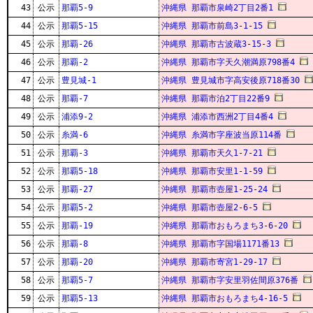
43
公示
那覇5-9
沖縄県 那覇市泉崎2丁目2番1
44
公示
那覇5-15
沖縄県 那覇市前島3-1-15
45
公示
那覇-26
沖縄県 那覇市古波蔵3-15-3
46
公示
那覇-2
沖縄県 那覇市字天久潮満原798番4
47
公示
豊見城-1
沖縄県 豊見城市字高安後原718番30
48
公示
那覇-7
沖縄県 那覇市泊2丁目22番9
49
公示
浦添9-2
沖縄県 浦添市西洲2丁目4番4
50
公示
糸満-6
沖縄県 糸満市字座波当原114番
51
公示
那覇-3
沖縄県 那覇市天久1-7-21
52
公示
那覇5-18
沖縄県 那覇市安里1-1-59
53
公示
那覇-27
沖縄県 那覇市壺屋1-25-24
54
公示
那覇5-2
沖縄県 那覇市壺屋2-6-5
55
公示
那覇-19
沖縄県 那覇市おもろまち3-6-20
56
公示
那覇-8
沖縄県 那覇市字国場1171番13
57
公示
那覇-20
沖縄県 那覇市寄宮1-29-17
58
公示
那覇5-7
沖縄県 那覇市字安里羽佐間原376番
59
公示
那覇5-13
沖縄県 那覇市おもろまち4-16-5