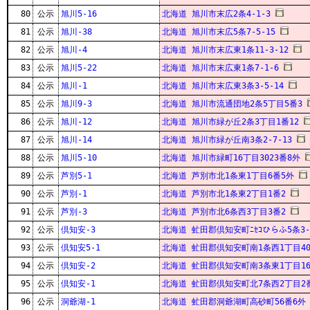
80
公示
旭川5-16
北海道 旭川市末広2条4-1-3
81
公示
旭川-38
北海道 旭川市末広5条7-5-15
82
公示
旭川-4
北海道 旭川市末広東1条11-3-12
83
公示
旭川5-22
北海道 旭川市末広東1条7-1-6
84
公示
旭川-1
北海道 旭川市末広東3条3-5-14
85
公示
旭川9-3
北海道 旭川市流通団地2条5丁目5番3
86
公示
旭川-12
北海道 旭川市緑が丘2条3丁目1番12
87
公示
旭川-14
北海道 旭川市緑が丘南3条2-7-13
88
公示
旭川5-10
北海道 旭川市緑町16丁目3023番8外
89
公示
芦別5-1
北海道 芦別市北1条東1丁目6番5外
90
公示
芦別-1
北海道 芦別市北1条東2丁目1番2
91
公示
芦別-3
北海道 芦別市北6条西3丁目3番2
92
公示
倶知安-3
北海道 虻田郡倶知安町ﾆｾｺひらふ5条3-1
93
公示
倶知安5-1
北海道 虻田郡倶知安町南1条西1丁目40
94
公示
倶知安-2
北海道 虻田郡倶知安町南3条東1丁目16
95
公示
倶知安-1
北海道 虻田郡倶知安町北7条西2丁目2番
96
公示
洞爺湖-1
北海道 虻田郡洞爺湖町高砂町56番6外