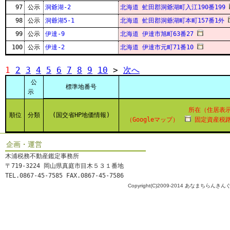
97
公示
洞爺湖-2
北海道 虻田郡洞爺湖町入江190番199
98
公示
洞爺湖5-1
北海道 虻田郡洞爺湖町本町157番1外
99
公示
伊達-9
北海道 伊達市旭町63番27
100
公示
伊達-2
北海道 伊達市元町71番10
1
2
3
4
5
6
7
8
9
10
>
次へ
公
標準地番号
示
所在（住居表
順位
分類
(国交省HP地価情報)
（Googleマップ）
固定資産税路
企画・運営
木浦税務不動産鑑定事務所
〒719-3224 岡山県真庭市目木５３１番地
TEL.0867-45-7585 FAX.0867-45-7586
Copyright(C)2009-2014 あなまちらんきんぐ All