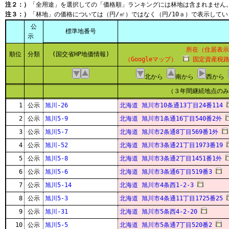
注２：）
「全用途」を選択しての「価格順」ランキングには林地は含まれません
注３：）
「林地」の価格については（円/㎡）ではなく（円/10ａ）で表示してい
公
標準地番号
示
所在（住居表示
順位
分類
(国交省HP地価情報)
（Googleマップ）
固定資産税路
北から
南から
西から
（３年間継続地点のみ
1
公示
旭川-26
北海道 旭川市10条通13丁目24番114
2
公示
旭川5-9
北海道 旭川市1条通16丁目540番2外
3
公示
旭川5-7
北海道 旭川市2条通8丁目569番1外
4
公示
旭川-52
北海道 旭川市3条通21丁目1973番19
5
公示
旭川5-8
北海道 旭川市3条通2丁目1451番1外
6
公示
旭川5-6
北海道 旭川市3条通6丁目519番3
7
公示
旭川5-14
北海道 旭川市4条西1-2-3
8
公示
旭川5-3
北海道 旭川市4条通11丁目1725番25
9
公示
旭川-31
北海道 旭川市5条西4-2-20
10
公示
旭川5-5
北海道 旭川市5条通7丁目520番2