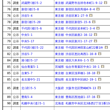
75
調査
武蔵野(都)5-2
東京都 武蔵野市吉祥寺本町1-9-12
76
調査
新宿(都)5-8
東京都 新宿区高田馬場4-8-4
76
公示
渋谷5-4
東京都 渋谷区東1-27-9
78
調査
新宿(都)5-20
東京都 新宿区新宿5-15-6
79
調査
千代田(都)5-6
東京都 千代田区岩本町1-3-4
79
公示
中央5-1
東京都 中央区銀座2-16-12
79
公示
中央5-17
東京都 中央区新川1-17-27
82
調査
千代田(都)5-22
東京都 千代田区神田富山町22番1外
82
公示
渋谷5-7
東京都 渋谷区恵比寿西1-10-8
84
調査
港(都)5-17
東京都 港区六本木6-1-5
85
公示
仙台青葉5-1
宮城県 仙台市青葉区中央1-10-1
85
公示
台東5-7
東京都 台東区浅草橋1-18-10
85
公示
名古屋中5-21
愛知県 名古屋市中区錦2-19-1
85
調査
北(府)5-5
大阪府 大阪市北区野崎町9-13
89
公示
豊島5-4
東京都 豊島区西池袋1-37-16
90
調査
札幌中央(道)5-1
北海道 札幌市中央区北3条西2丁目1番13