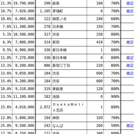
11.3%
19,700,000
290
銀座
160
700%
鑑定
10.7%
7,020,000
1,105
茅場町
0
700%
鑑定
10.6%
6,060,000
122
御茶ノ水
240
600%
7.6%
11,300,000
278
日本橋
150
700%
5.1%
18,500,000
317
渋谷
250
800%
6.3%
7,800,000
314
新宿
410
700%
鑑定
9.5%
6,900,000
330
新日本橋
1
800%
11.0%
7,270,000
330
新日本橋
0
800%
鑑定
13.1%
8,200,000
886
新宿三丁目
220
800%
鑑定
13.6%
9,850,000
184
渋谷
600
700%
鑑定
15.4%
9,280,000
184
渋谷
600
700%
10.0%
9,310,000
319
東銀座
120
800%
13.5%
11,100,000
182
池袋
0
900%
ＯｓａｋａＭｅｔｒ
15.6%
4,010,000
2,972
1
800%
ｏ北浜
12.0%
5,890,000
194
神田
320
700%
25.0%
9,500,000
242
なんば
260
500%
鑑定
12.2%
8,250,000
171
渋谷
340
800%