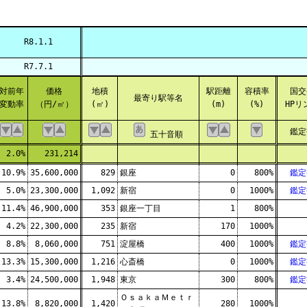
R8.1.1
R7.7.1
対前年
価格
地積
駅距離
容積率
国交
最寄り駅等名
変動率
（円/㎡）
(㎡)
(m)
(%)
HPリ
鑑定
五十音順
2.0%
231,214
10.9%
35,600,000
829
銀座
0
800%
鑑定
5.0%
23,300,000
1,092
新宿
0
1000%
鑑定
11.4%
46,900,000
353
銀座一丁目
1
800%
4.2%
22,300,000
235
新宿
170
1000%
8.8%
8,060,000
751
淀屋橋
400
1000%
鑑定
13.3%
15,300,000
1,216
心斎橋
0
1000%
鑑定
3.4%
24,500,000
1,948
東京
300
800%
鑑定
ＯｓａｋａＭｅｔｒ
13.8%
8,820,000
1,420
280
1000%