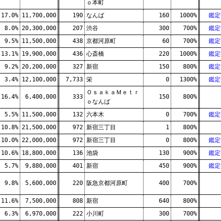
ｏ本町
17.0%
11,700,000
190
なんば
160
1000%
鑑定
8.0%
20,300,000
207
渋谷
300
700%
鑑定
9.5%
11,500,000
438
京都河原町
60
700%
鑑定
13.1%
19,900,000
436
心斎橋
220
1000%
鑑定
9.2%
20,200,000
327
新宿
150
800%
鑑定
3.4%
12,100,000
7,733
栄
0
1300%
鑑定
ＯｓａｋａＭｅｔｒ
16.4%
6,400,000
333
150
800%
ｏなんば
5.5%
11,500,000
132
六本木
0
700%
鑑定
10.8%
21,500,000
972
新宿三丁目
1
800%
10.0%
22,000,000
972
新宿三丁目
0
800%
鑑定
10.6%
18,800,000
136
池袋
130
900%
鑑定
5.7%
9,880,000
401
新宿
450
900%
鑑定
9.8%
5,600,000
220
阪急京都河原町
400
700%
11.6%
7,500,000
808
新宿
640
800%
6.3%
6,970,000
222
小川町
300
700%