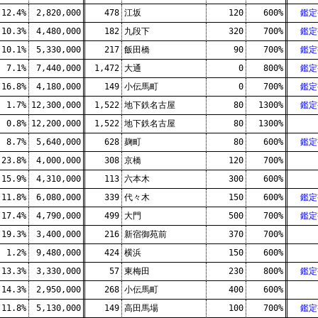
12.4%
2,820,000
478
江坂
120
600%
鑑定
10.3%
4,480,000
182
九段下
320
700%
鑑定
10.1%
5,330,000
217
飯田橋
90
700%
鑑定
7.1%
7,440,000
1,472
大通
0
800%
鑑定
16.8%
4,180,000
149
小伝馬町
0
700%
鑑定
1.7%
12,300,000
1,522
地下鉄名古屋
80
1300%
鑑定
0.8%
12,200,000
1,522
地下鉄名古屋
80
1300%
8.7%
5,640,000
628
麹町
80
600%
鑑定
23.8%
4,000,000
308
京橋
120
700%
15.9%
4,310,000
113
六本木
300
600%
11.8%
6,080,000
339
代々木
150
600%
鑑定
17.4%
4,790,000
499
大門
500
700%
鑑定
19.3%
3,400,000
216
新宿御苑前
370
700%
1.2%
9,480,000
424
横浜
150
600%
13.3%
3,330,000
57
東梅田
230
800%
鑑定
14.3%
2,950,000
268
小伝馬町
400
600%
11.8%
5,130,000
149
高田馬場
100
700%
鑑定