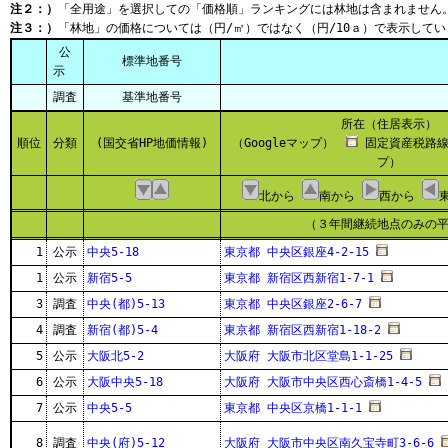
注２：）
「全用途」を選択しての「価格順」ランキングには林地は含まれません
注３：）
「林地」の価格については（円/㎡）ではなく（円/10ａ）で表示してい
公
標準地番号
示
調査
基準地番号
所在（住居表示）
順位
分類
(国交省HP地価情報)
（Googleマップ）
固定資産税路線
プ）
北から
南から
西から
（３年間継続地点のみの
1
公示
中央5-18
東京都 中央区銀座4-2-15
1
公示
新宿5-5
東京都 新宿区西新宿1-7-1
3
調査
中央(都)5-13
東京都 中央区銀座2-6-7
4
調査
新宿(都)5-4
東京都 新宿区西新宿1-18-2
5
公示
大阪北5-2
大阪府 大阪市北区堂島1-1-25
6
公示
大阪中央5-18
大阪府 大阪市中央区西心斎橋1-4-5
7
公示
中央5-5
東京都 中央区京橋1-1-1
8
調査
中央(府)5-12
大阪府 大阪市中央区南久宝寺町3-6-6