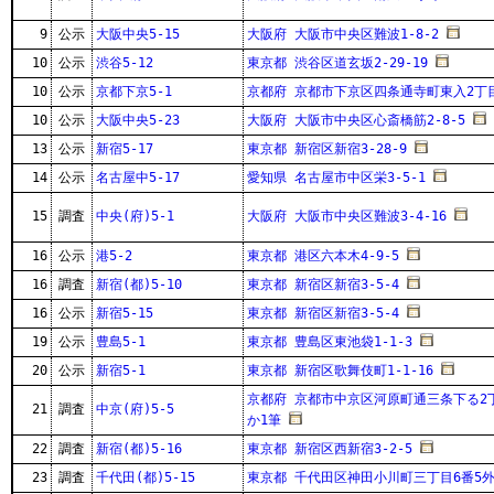
9
公示
大阪中央5-15
大阪府 大阪市中央区難波1-8-2
10
公示
渋谷5-12
東京都 渋谷区道玄坂2-29-19
10
公示
京都下京5-1
京都府 京都市下京区四条通寺町東入2丁
10
公示
大阪中央5-23
大阪府 大阪市中央区心斎橋筋2-8-5
13
公示
新宿5-17
東京都 新宿区新宿3-28-9
14
公示
名古屋中5-17
愛知県 名古屋市中区栄3-5-1
15
調査
中央(府)5-1
大阪府 大阪市中央区難波3-4-16
16
公示
港5-2
東京都 港区六本木4-9-5
16
調査
新宿(都)5-10
東京都 新宿区新宿3-5-4
16
公示
新宿5-15
東京都 新宿区新宿3-5-4
19
公示
豊島5-1
東京都 豊島区東池袋1-1-3
20
公示
新宿5-1
東京都 新宿区歌舞伎町1-1-16
京都府 京都市中京区河原町通三条下る2丁
21
調査
中京(府)5-5
か1筆
22
調査
新宿(都)5-16
東京都 新宿区西新宿3-2-5
23
調査
千代田(都)5-15
東京都 千代田区神田小川町三丁目6番5