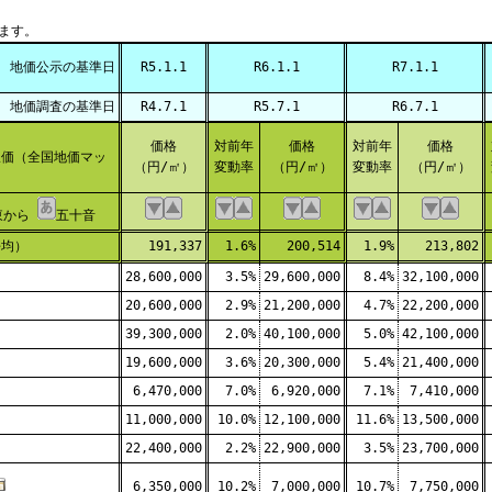
。
ます。
地価公示の基準日
R5.1.1
R6.1.1
R7.1.1
地価調査の基準日
R4.7.1
R5.7.1
R6.7.1
価格
対前年
価格
対前年
価格
価（全国地価マッ
（円/㎡）
変動率
（円/㎡）
変動率
（円/㎡）
東から
五十音
平均）
191,337
1.6%
200,514
1.9%
213,802
28,600,000
3.5%
29,600,000
8.4%
32,100,000
20,600,000
2.9%
21,200,000
4.7%
22,200,000
39,300,000
2.0%
40,100,000
5.0%
42,100,000
19,600,000
3.6%
20,300,000
5.4%
21,400,000
6,470,000
7.0%
6,920,000
7.1%
7,410,000
11,000,000
10.0%
12,100,000
11.6%
13,500,000
22,400,000
2.2%
22,900,000
3.5%
23,700,000
6,350,000
10.2%
7,000,000
10.7%
7,750,000