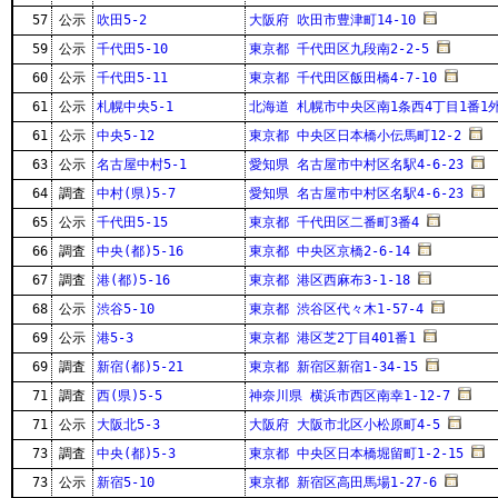
57
公示
吹田5-2
大阪府 吹田市豊津町14-10
59
公示
千代田5-10
東京都 千代田区九段南2-2-5
60
公示
千代田5-11
東京都 千代田区飯田橋4-7-10
61
公示
札幌中央5-1
北海道 札幌市中央区南1条西4丁目1番1
61
公示
中央5-12
東京都 中央区日本橋小伝馬町12-2
63
公示
名古屋中村5-1
愛知県 名古屋市中村区名駅4-6-23
64
調査
中村(県)5-7
愛知県 名古屋市中村区名駅4-6-23
65
公示
千代田5-15
東京都 千代田区二番町3番4
66
調査
中央(都)5-16
東京都 中央区京橋2-6-14
67
調査
港(都)5-16
東京都 港区西麻布3-1-18
68
公示
渋谷5-10
東京都 渋谷区代々木1-57-4
69
公示
港5-3
東京都 港区芝2丁目401番1
69
調査
新宿(都)5-21
東京都 新宿区新宿1-34-15
71
調査
西(県)5-5
神奈川県 横浜市西区南幸1-12-7
71
公示
大阪北5-3
大阪府 大阪市北区小松原町4-5
73
調査
中央(都)5-3
東京都 中央区日本橋堀留町1-2-15
73
公示
新宿5-10
東京都 新宿区高田馬場1-27-6