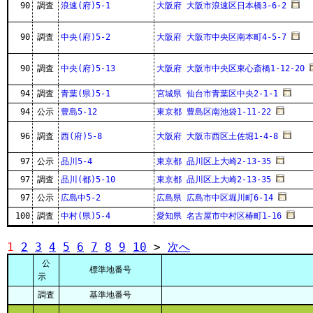
90
調査
浪速(府)5-1
大阪府 大阪市浪速区日本橋3-6-2
90
調査
中央(府)5-2
大阪府 大阪市中央区南本町4-5-7
90
調査
中央(府)5-13
大阪府 大阪市中央区東心斎橋1-12-20
94
調査
青葉(県)5-1
宮城県 仙台市青葉区中央2-1-1
94
公示
豊島5-12
東京都 豊島区南池袋1-11-22
96
調査
西(府)5-8
大阪府 大阪市西区土佐堀1-4-8
97
公示
品川5-4
東京都 品川区上大崎2-13-35
97
調査
品川(都)5-10
東京都 品川区上大崎2-13-35
97
公示
広島中5-2
広島県 広島市中区堀川町6-14
100
調査
中村(県)5-4
愛知県 名古屋市中村区椿町1-16
1
2
3
4
5
6
7
8
9
10
>
次へ
公
標準地番号
示
調査
基準地番号