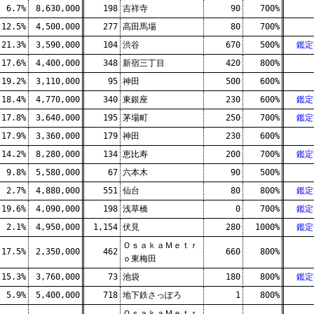
6.7%
8,630,000
198
吉祥寺
90
700%
12.5%
4,500,000
277
高田馬場
80
700%
21.3%
3,590,000
104
渋谷
670
500%
鑑定
17.6%
4,400,000
348
新宿三丁目
420
800%
19.2%
3,110,000
95
神田
500
600%
18.4%
4,770,000
340
東銀座
230
600%
鑑定
17.8%
3,640,000
195
茅場町
250
700%
鑑定
17.9%
3,360,000
179
神田
230
600%
14.2%
8,280,000
134
恵比寿
200
700%
鑑定
9.8%
5,580,000
67
六本木
90
500%
2.7%
4,880,000
551
仙台
80
800%
鑑定
19.6%
4,090,000
198
浅草橋
0
700%
鑑定
2.1%
4,950,000
1,154
伏見
280
1000%
鑑定
ＯｓａｋａＭｅｔｒ
17.5%
2,350,000
462
660
800%
ｏ東梅田
15.3%
3,760,000
73
池袋
180
800%
鑑定
5.9%
5,400,000
718
地下鉄さっぽろ
1
800%
ＯｓａｋａＭｅｔｒ