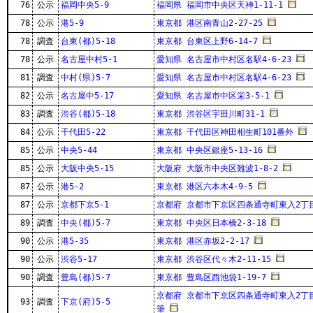
76
公示
福岡中央5-9
福岡県 福岡市中央区天神1-11-1
78
公示
港5-9
東京都 港区南青山2-27-25
78
調査
台東(都)5-18
東京都 台東区上野6-14-7
78
公示
名古屋中村5-1
愛知県 名古屋市中村区名駅4-6-23
81
調査
中村(県)5-7
愛知県 名古屋市中村区名駅4-6-23
82
公示
名古屋中5-17
愛知県 名古屋市中区栄3-5-1
83
調査
渋谷(都)5-18
東京都 渋谷区宇田川町31-1
84
公示
千代田5-22
東京都 千代田区神田相生町101番外
85
公示
中央5-44
東京都 中央区銀座5-13-16
85
公示
大阪中央5-15
大阪府 大阪市中央区難波1-8-2
87
公示
港5-2
東京都 港区六本木4-9-5
87
公示
京都下京5-1
京都府 京都市下京区四条通寺町東入2丁
89
調査
中央(都)5-7
東京都 中央区日本橋2-3-18
90
公示
港5-35
東京都 港区赤坂2-2-17
90
公示
渋谷5-17
東京都 渋谷区代々木2-11-15
90
調査
豊島(都)5-7
東京都 豊島区西池袋1-19-7
京都府 京都市下京区四条通寺町東入2丁目
93
調査
下京(府)5-5
筆