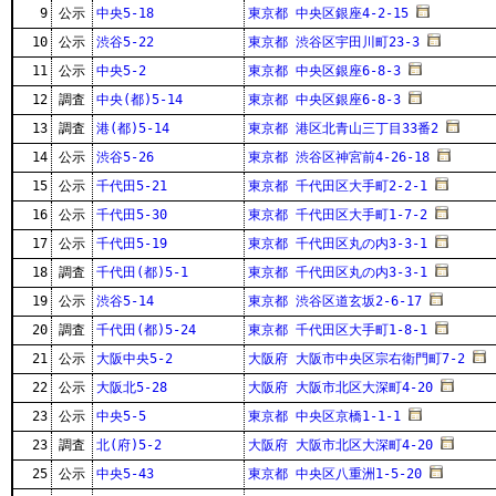
9
公示
中央5-18
東京都 中央区銀座4-2-15
10
公示
渋谷5-22
東京都 渋谷区宇田川町23-3
11
公示
中央5-2
東京都 中央区銀座6-8-3
12
調査
中央(都)5-14
東京都 中央区銀座6-8-3
13
調査
港(都)5-14
東京都 港区北青山三丁目33番2
14
公示
渋谷5-26
東京都 渋谷区神宮前4-26-18
15
公示
千代田5-21
東京都 千代田区大手町2-2-1
16
公示
千代田5-30
東京都 千代田区大手町1-7-2
17
公示
千代田5-19
東京都 千代田区丸の内3-3-1
18
調査
千代田(都)5-1
東京都 千代田区丸の内3-3-1
19
公示
渋谷5-14
東京都 渋谷区道玄坂2-6-17
20
調査
千代田(都)5-24
東京都 千代田区大手町1-8-1
21
公示
大阪中央5-2
大阪府 大阪市中央区宗右衛門町7-2
22
公示
大阪北5-28
大阪府 大阪市北区大深町4-20
23
公示
中央5-5
東京都 中央区京橋1-1-1
23
調査
北(府)5-2
大阪府 大阪市北区大深町4-20
25
公示
中央5-43
東京都 中央区八重洲1-5-20