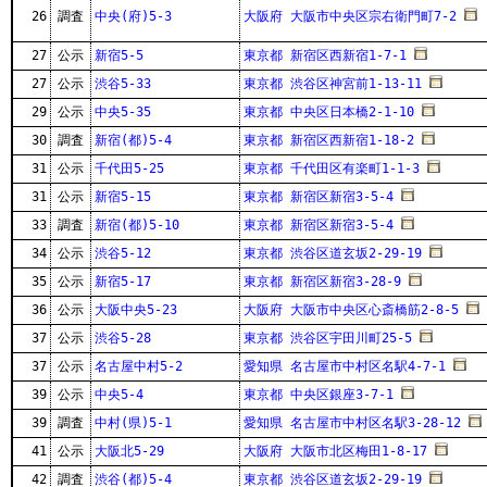
26
調査
中央(府)5-3
大阪府 大阪市中央区宗右衛門町7-2
27
公示
新宿5-5
東京都 新宿区西新宿1-7-1
27
公示
渋谷5-33
東京都 渋谷区神宮前1-13-11
29
公示
中央5-35
東京都 中央区日本橋2-1-10
30
調査
新宿(都)5-4
東京都 新宿区西新宿1-18-2
31
公示
千代田5-25
東京都 千代田区有楽町1-1-3
31
公示
新宿5-15
東京都 新宿区新宿3-5-4
33
調査
新宿(都)5-10
東京都 新宿区新宿3-5-4
34
公示
渋谷5-12
東京都 渋谷区道玄坂2-29-19
35
公示
新宿5-17
東京都 新宿区新宿3-28-9
36
公示
大阪中央5-23
大阪府 大阪市中央区心斎橋筋2-8-5
37
公示
渋谷5-28
東京都 渋谷区宇田川町25-5
37
公示
名古屋中村5-2
愛知県 名古屋市中村区名駅4-7-1
39
公示
中央5-4
東京都 中央区銀座3-7-1
39
調査
中村(県)5-1
愛知県 名古屋市中村区名駅3-28-12
41
公示
大阪北5-29
大阪府 大阪市北区梅田1-8-17
42
調査
渋谷(都)5-4
東京都 渋谷区道玄坂2-29-19