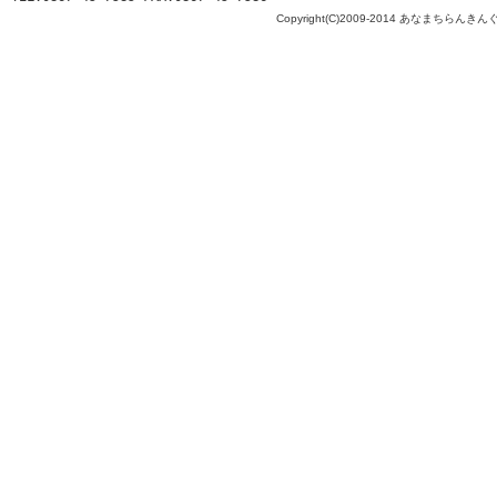
Copyright(C)2009-2014 あなまちらんきんぐ All